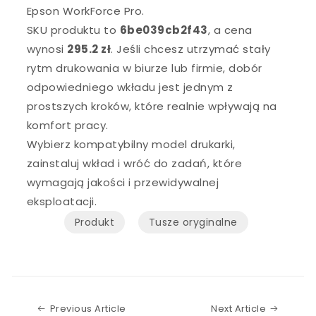
Epson WorkForce Pro.
SKU produktu to
6be039cb2f43
, a cena
wynosi
295.2 zł
. Jeśli chcesz utrzymać stały
rytm drukowania w biurze lub firmie, dobór
odpowiedniego wkładu jest jednym z
prostszych kroków, które realnie wpływają na
komfort pracy.
Wybierz kompatybilny model drukarki,
zainstaluj wkład i wróć do zadań, które
wymagają jakości i przewidywalnej
eksploatacji.
Produkt
Tusze oryginalne
Previous Article
Next Art
Previous Article
Next Article