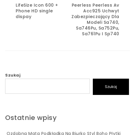
LifeSize Icon 600 +
Peerless Peerless Av
Phone HD single
Acc925 Uchwyt
dispay
Zabezpieczający Dla
Modeli Sa740,
Sa746Pu, Sa752Pu,
Sa761Pu I Sp740
Szukaj
Szukaj
Ostatnie wpisy
Ozdobna Mata Podkładka Na Biurko Styl Boho Płytki