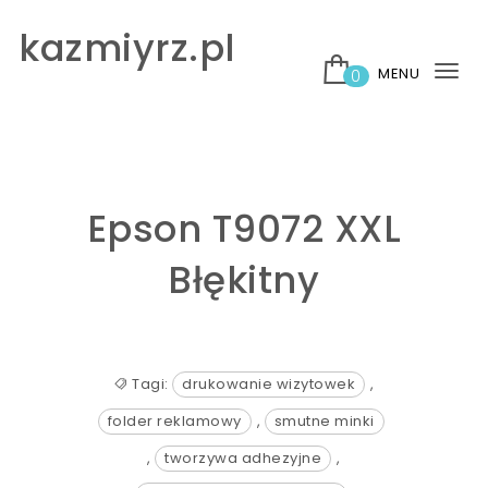
Skip to content
kazmiyrz.pl
MENU
0
Tog
nav
Epson T9072 XXL
Błękitny
Tagi:
drukowanie wizytowek
,
folder reklamowy
,
smutne minki
,
tworzywa adhezyjne
,