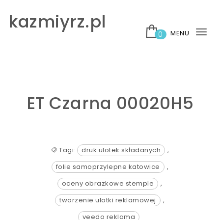
Skip to content
kazmiyrz.pl
MENU
0
Tog
nav
ET Czarna 00020H5
Tagi:
druk ulotek składanych
,
folie samoprzylepne katowice
,
oceny obrazkowe stemple
,
tworzenie ulotki reklamowej
,
veedo reklama