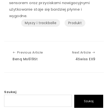
sensorem oraz przyciskami nawigacyjnymi
użytkowanie staje się bardziej płynne i
wygodne.
Myszy i trackballe
Produkt
Previous Article
Next Art
Previous Article
Next Article
Benq Ms619St
4Swiss EX9
Szukaj
Szukaj