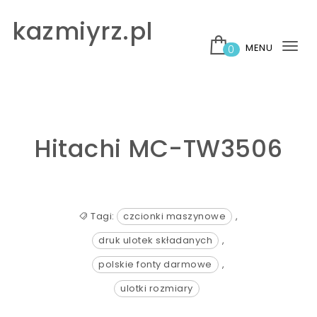
Skip to content
kazmiyrz.pl
MENU
0
Tog
nav
Hitachi MC-TW3506
Tagi:
czcionki maszynowe
,
druk ulotek składanych
,
polskie fonty darmowe
,
ulotki rozmiary