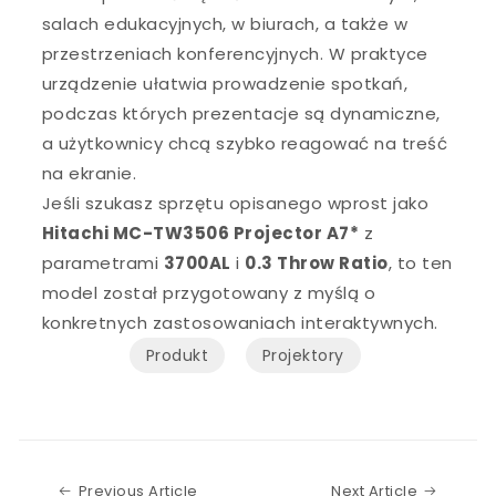
salach edukacyjnych, w biurach, a także w
przestrzeniach konferencyjnych. W praktyce
urządzenie ułatwia prowadzenie spotkań,
podczas których prezentacje są dynamiczne,
a użytkownicy chcą szybko reagować na treść
na ekranie.
Jeśli szukasz sprzętu opisanego wprost jako
Hitachi MC-TW3506 Projector A7*
z
parametrami
3700AL
i
0.3 Throw Ratio
, to ten
model został przygotowany z myślą o
konkretnych zastosowaniach interaktywnych.
Produkt
Projektory
Previous Article
Next Art
Previous Article
Next Article