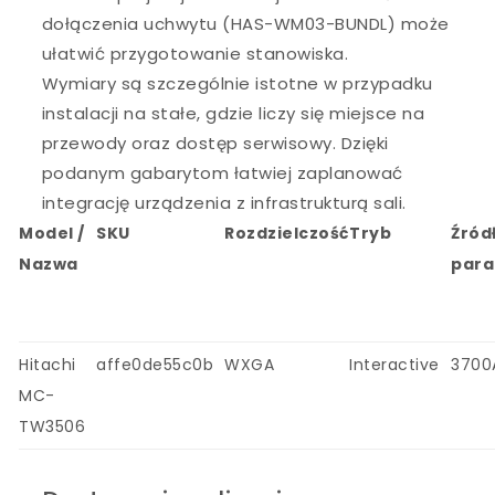
dołączenia uchwytu (HAS-WM03-BUNDL) może
ułatwić przygotowanie stanowiska.
Wymiary są szczególnie istotne w przypadku
instalacji na stałe, gdzie liczy się miejsce na
przewody oraz dostęp serwisowy. Dzięki
podanym gabarytom łatwiej zaplanować
integrację urządzenia z infrastrukturą sali.
Model /
SKU
Rozdzielczość
Tryb
Źródł
Nazwa
par
Hitachi
affe0de55c0b
WXGA
Interactive
3700
MC-
TW3506