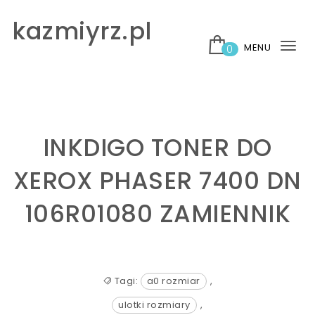
Skip to content
kazmiyrz.pl
MENU
0
Tog
nav
INKDIGO TONER DO
XEROX PHASER 7400 DN
106R01080 ZAMIENNIK
Tagi:
a0 rozmiar
,
ulotki rozmiary
,