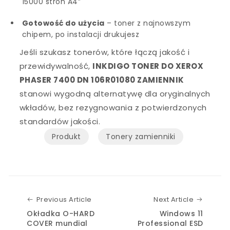
15000 stron A4”
Gotowość do użycia
– toner z najnowszym
chipem, po instalacji drukujesz
Jeśli szukasz tonerów, które łączą jakość i
przewidywalność,
INKDIGO TONER DO XEROX
PHASER 7400 DN 106R01080 ZAMIENNIK
stanowi wygodną alternatywę dla oryginalnych
wkładów, bez rezygnowania z potwierdzonych
standardów jakości.
Produkt
Tonery zamienniki
Previous Article
Next Art
Previous Article
Next Article
Okładka O-HARD
Windows 11
COVER mundial
Professional ESD