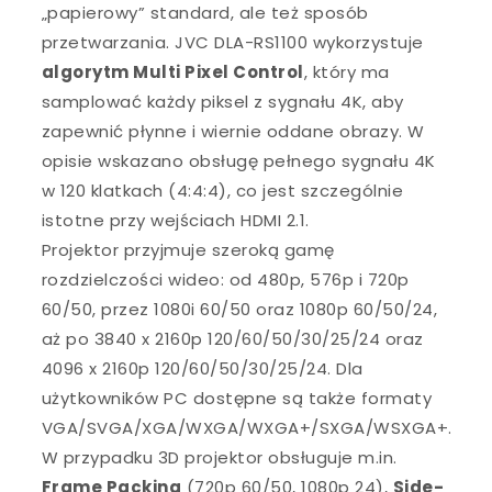
„papierowy” standard, ale też sposób
przetwarzania. JVC DLA-RS1100 wykorzystuje
algorytm Multi Pixel Control
, który ma
samplować każdy piksel z sygnału 4K, aby
zapewnić płynne i wiernie oddane obrazy. W
opisie wskazano obsługę pełnego sygnału 4K
w 120 klatkach (4:4:4), co jest szczególnie
istotne przy wejściach HDMI 2.1.
Projektor przyjmuje szeroką gamę
rozdzielczości wideo: od 480p, 576p i 720p
60/50, przez 1080i 60/50 oraz 1080p 60/50/24,
aż po 3840 x 2160p 120/60/50/30/25/24 oraz
4096 x 2160p 120/60/50/30/25/24. Dla
użytkowników PC dostępne są także formaty
VGA/SVGA/XGA/WXGA/WXGA+/SXGA/WSXGA+.
W przypadku 3D projektor obsługuje m.in.
Frame Packing
(720p 60/50, 1080p 24),
Side-