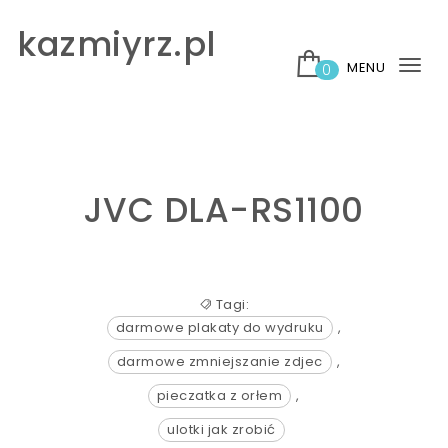
Skip to content
kazmiyrz.pl
MENU
0
Tog
nav
JVC DLA-RS1100
Tagi:
darmowe plakaty do wydruku
,
darmowe zmniejszanie zdjec
,
pieczatka z orłem
,
ulotki jak zrobić