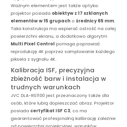
Ważnym elementem jest także optyka:
projektor posiada
obiektyw z 17 szklanych
elementów w 15 grupach
o
średnicy 65 mm
.
Taka konstrukcja ma wspierać ostrość na całej
powierzchni ekranu, a dodatkowo algorytm
Multi Pixel Control
pomaga poprawiać
reprodukcję 4K poprzez samplowanie każdego
piksela z sygnału 4K.
Kalibracja ISF, precyzyjna
zbieżność barw i instalacja w
trudnych warunkach
JVC DLA-RS1100 jest przeznaczony także dla
osób, które lubią dopieszczać obraz. Projektor
posiada
certyfikat ISF C3
, co ma
gwarantować profesjonalną kalibrację zależnie
od powierzchni projekcyjnej, warunków