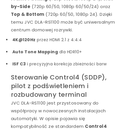
by-Side
(720p 60/50, 1080p 60/50/24) oraz
Top & Bottom
(720p 60/50, 1080p 24). Dzięki
temu JVC DLA-RS1100 może być uniwersalnym
centrum domowej rozrywki.
4K@120Hz
przez HDMI 2.1 z 4:4:4
Auto Tone Mapping
dla HDR10+
ISF C3
i precyzyjna korekcja zbieżności barw
Sterowanie Control4 (SDDP),
pilot z podświetleniem i
rozbudowany terminal
JVC DLA-RS1100 jest przystosowany do
współpracy w nowoczesnych instalacjach
automatyki. W opisie pojawia się
kompatybilność ze standardem
Control4