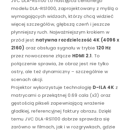
JVC DLA-RS1100 to następca cenionego
modelu DLA-RS1000, zaprojektowany z myślą o
wymagających widzach, którzy chcą widzieć
więcej szczegółów, głębszą czerń i jeszcze
płynniejszy ruch. Najważniejszym krokiem w
przód jest
natywna rozdzielczość 4K (4096 x
2160)
oraz obsługa sygnału w trybie
120 Hz
przez nowoczesne złącze
HDMI 2.1
. To
połączenie sprawia, że obraz jest nie tylko
ostry, ale też dynamiczny – szczególnie w
scenach akcji.
Projektor wykorzystuje technologię
D-ILA 4K
z
matrycami o przekątnej 0.69 cala (x3) oraz
gęstością pikseli zapewniającą wrażenie
gładkiej, referencyjnej faktury obrazu. Dzięki
temu JVC DLA-RS1100 dobrze sprawdza się
zarówno w filmach, jak i w rozgrywkach, gdzie