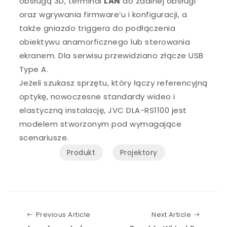
obsługą 3D, terminal
LAN
do zdalnej obsługi
oraz wgrywania firmware’u i konfiguracji, a
także gniazdo triggera do podłączenia
obiektywu anamorficznego lub sterowania
ekranem. Dla serwisu przewidziano złącze USB
Type A.
Jeżeli szukasz sprzętu, który łączy referencyjną
optykę, nowoczesne standardy wideo i
elastyczną instalację, JVC DLA-RS1100 jest
modelem stworzonym pod wymagające
scenariusze.
Produkt
Projektory
Previous Article
Next Art
Previous Article
Next Article