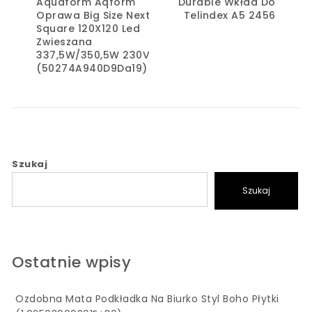
Aquaform Aqform
Durable Wkład Do
Oprawa Big Size Next
Telindex A5 2456
Square 120X120 Led
Zwieszana
337,5W/350,5W 230V
(50274A940D9Da19)
Szukaj
Szukaj
Ostatnie wpisy
Ozdobna Mata Podkładka Na Biurko Styl Boho Płytki