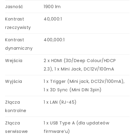
Jasność
1900 lm
Kontrast
40,000:1
rzeczywisty
Kontrast
400,000:1
dynamiczny
Wejścia
2 x HDMI (3D/Deep Colour/HDCP
2.3), 1 x Mini Jack, DC12V/100mA
Wyjścia
1 x Trigger (Mini jack, DC12V/100mA),
1 x 3D Sync (Mini DIN 3pin)
Złącza
1 x LAN (RJ-45)
kontrolne
Złącza
1 x USB Type A (dla updateów
serwisowe
firmware’u)