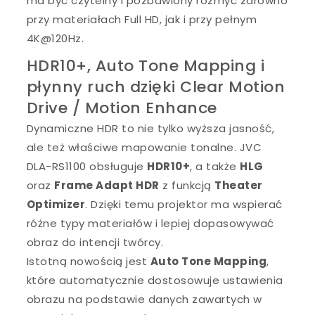
ma być czytelny i pozbawiony rozmyć zarówno
przy materiałach Full HD, jak i przy pełnym
4K@120Hz.
HDR10+, Auto Tone Mapping i
płynny ruch dzięki Clear Motion
Drive / Motion Enhance
Dynamiczne HDR to nie tylko wyższa jasność,
ale też właściwe mapowanie tonalne. JVC
DLA-RS1100 obsługuje
HDR10+
, a także
HLG
oraz
Frame Adapt HDR
z funkcją
Theater
Optimizer
. Dzięki temu projektor ma wspierać
różne typy materiałów i lepiej dopasowywać
obraz do intencji twórcy.
Istotną nowością jest
Auto Tone Mapping
,
które automatycznie dostosowuje ustawienia
obrazu na podstawie danych zawartych w