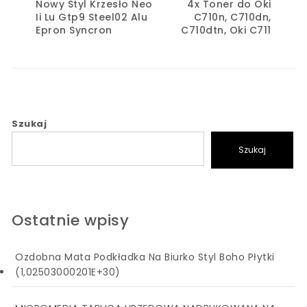
Nowy Styl Krzesło Neo
4x Toner do Oki
Ii Lu Gtp9 Steel02 Alu
C710n, C710dn,
Epron Syncron
C710dtn, Oki C711
Szukaj
Szukaj
Ostatnie wpisy
Ozdobna Mata Podkładka Na Biurko Styl Boho Płytki
(1,02503000201E+30)