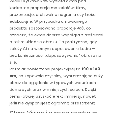
Wielu użytkowników wybiera ekran pod
konkretne proporcje materiałów: filmy,
prezentacje, archiwalne nagrania czy treści
edukacyjne. W przypadku omawianego
produktu zastosowano proporcje
4:3
, co
oznacza, że ekran dobrze współgra z treściami
o takim układzie obrazu. To praktyczne, gdy
zależy Ci na wiernym dopasowaniu kadru —
bez konieczności „dopasowywania” obrazu na
siłę.
Rozmiar powierzchni projekcyjnej to
190 × 143
cm
, co zapewnia czytelny, wystarczająco duży
obraz do oglądania w typowych warunkach
domowych oraz w mniejszych salach. Dzięki
temu łatwiej uzyskać efekt immersji, nawet
jeśli nie dysponujesz ogromną przestrzenią.
Clear Vision i czarna ramka —