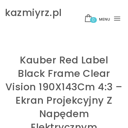
Skip to content
kazmiyrz.pl
MENU
0
Tog
nav
Kauber Red Label
Black Frame Clear
Vision 190X143Cm 4:3 –
Ekran Projekcyjny Z
Napędem
Elektrycznym