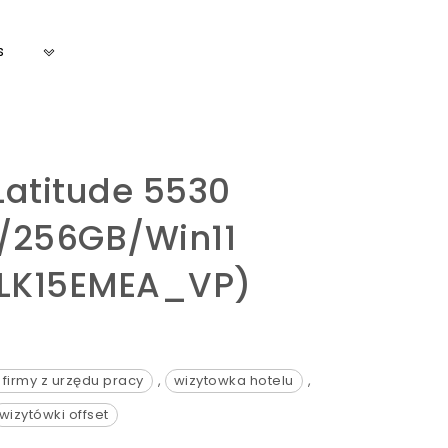
s
Latitude 5530
B/256GB/Win11
LK15EMEA_VP)
firmy z urzędu pracy
,
wizytowka hotelu
,
wizytówki offset