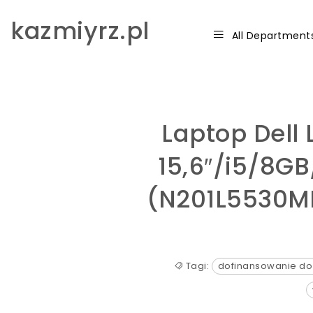
Skip to content
kazmiyrz.pl
All Department
Laptop Dell 
15,6″/i5/8G
(N201L5530M
Tagi:
dofinansowanie do 