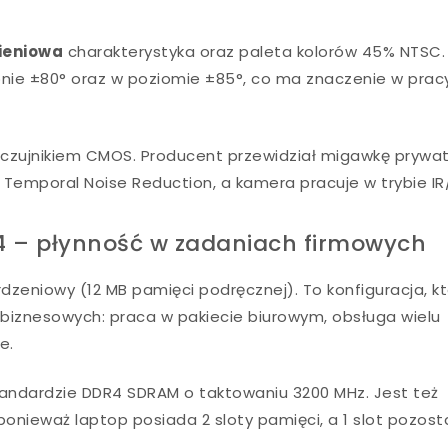
ieniowa
charakterystyka oraz paleta kolorów 45% NTSC.
onie ±80° oraz w poziomie ±85°, co ma znaczenie w prac
 z czujnikiem CMOS. Producent przewidział migawkę prywa
k Temporal Noise Reduction, a kamera pracuje w trybie IR
R4 – płynność w zadaniach firmowych
dzeniowy (12 MB pamięci podręcznej). To konfiguracja, k
biznesowych: praca w pakiecie biurowym, obsługa wielu
e.
standardzie DDR4 SDRAM o taktowaniu 3200 MHz. Jest też
nieważ laptop posiada 2 sloty pamięci, a 1 slot pozost