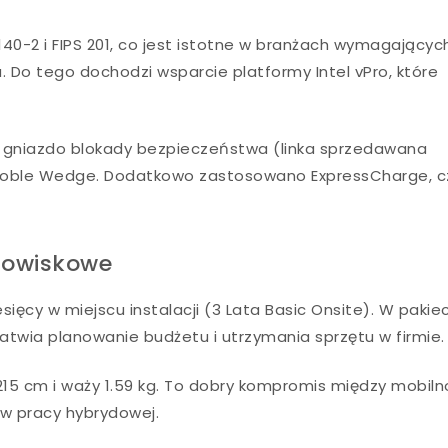
40-2 i FIPS 201, co jest istotne w branżach wymagającyc
o tego dochodzi wsparcie platformy Intel vPro, które
a gniazdo blokady bezpieczeństwa (linka sprzedawana
Noble Wedge. Dodatkowo zastosowano ExpressCharge, cz
dowiskowe
ięcy w miejscu instalacji (3 Lata Basic Onsite). W pakie
łatwia planowanie budżetu i utrzymania sprzętu w firmie.
215 cm i waży 1.59 kg. To dobry kompromis między mobiln
 w pracy hybrydowej.