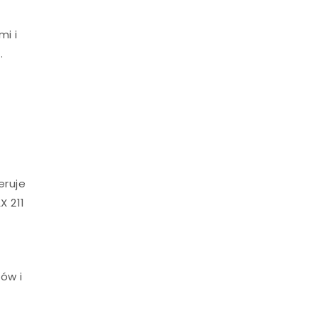
mi i
.
eruje
X 211
ów i