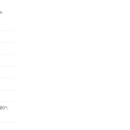
.
e.
80°,