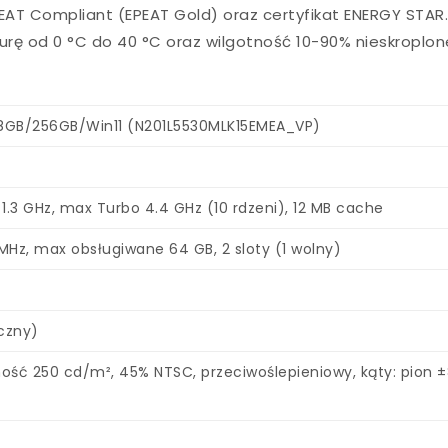
EAT Compliant (EPEAT Gold) oraz certyfikat ENERGY STAR
rę od 0 °C do 40 °C oraz wilgotność 10-90% nieskroplon
i5/8GB/256GB/Win11 (N201L5530MLK15EMEA_VP)
, 1.3 GHz, max Turbo 4.4 GHz (10 rdzeni), 12 MB cache
MHz, max obsługiwane 64 GB, 2 sloty (1 wolny)
yczny)
jasność 250 cd/m², 45% NTSC, przeciwoślepieniowy, kąty: pion ±