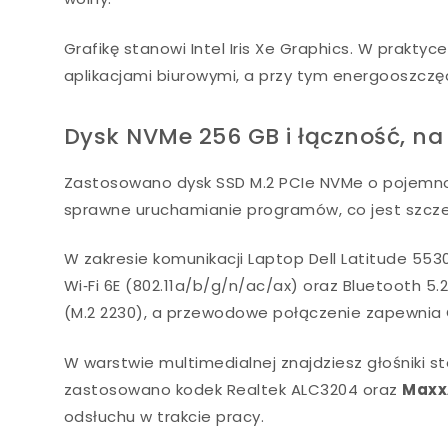
Grafikę stanowi Intel Iris Xe Graphics. W prakty
aplikacjami biurowymi, a przy tym energooszczęd
Dysk NVMe 256 GB i łączność, na
Zastosowano dysk SSD M.2 PCIe NVMe o pojemnośc
sprawne uruchamianie programów, co jest szczegó
W zakresie komunikacji Laptop Dell Latitude 55
Wi‑Fi 6E (802.11a/b/g/n/ac/ax) oraz Bluetooth 5
(M.2 2230), a przewodowe połączenie zapewnia G
W warstwie multimedialnej znajdziesz głośniki 
zastosowano kodek Realtek ALC3204 oraz
Maxx
odsłuchu w trakcie pracy.