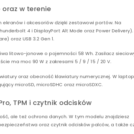
e oraz w terenie
 ekranów i akcesoriów dzięki zestawowi portów. Na
underbolt 4 i DisplayPort Alt Mode oraz Power Delivery).
e) oraz USB 3.2 Gen 1.
gniwa litowo-jonowe o pojemności 58 Wh. Zasilacz sieciow
ście ma moc 90 W z zakresami 5 / 9 / 15 / 20 V.
wiatury oraz obecność klawiatury numerycznej. W laptop
ugujący microSD, microSDHC oraz microSDXC.
Pro, TPM i czytnik odcisków
ność, ale też ochrona danych. W tym modelu znajdziesz
bezpieczeństwa oraz czytnik odcisków palców, a także cz