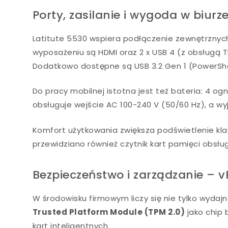
Porty, zasilanie i wygoda w biurz
Latitute 5530 wspiera podłączenie zewnętrznych
wyposażeniu są HDMI oraz 2 x USB 4 (z obsługą Th
Dodatkowo dostępne są USB 3.2 Gen 1 (PowerShar
Do pracy mobilnej istotna jest też bateria: 4 o
obsługuje wejście AC 100-240 V (50/60 Hz), a wyj
Komfort użytkowania zwiększa podświetlenie kla
przewidziano również czytnik kart pamięci obsł
Bezpieczeństwo i zarządzanie – v
W środowisku firmowym liczy się nie tylko wydaj
Trusted Platform Module (TPM 2.0)
jako chip 
kart inteligentnych.