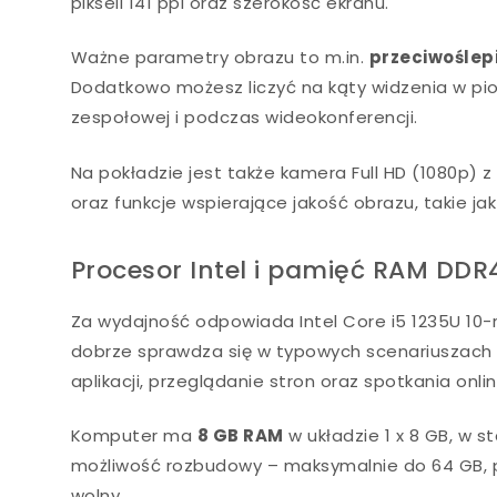
pikseli 141 ppi oraz szerokość ekranu.
Ważne parametry obrazu to m.in.
przeciwoślep
Dodatkowo możesz liczyć na kąty widzenia w pi
zespołowej i podczas wideokonferencji.
Na pokładzie jest także kamera Full HD (1080p)
oraz funkcje wspierające jakość obrazu, takie ja
Procesor Intel i pamięć RAM DD
Za wydajność odpowiada Intel Core i5 1235U 10-r
dobrze sprawdza się w typowych scenariuszach 
aplikacji, przeglądanie stron oraz spotkania onlin
Komputer ma
8 GB RAM
w układzie 1 x 8 GB, w 
możliwość rozbudowy – maksymalnie do 64 GB, po
wolny.