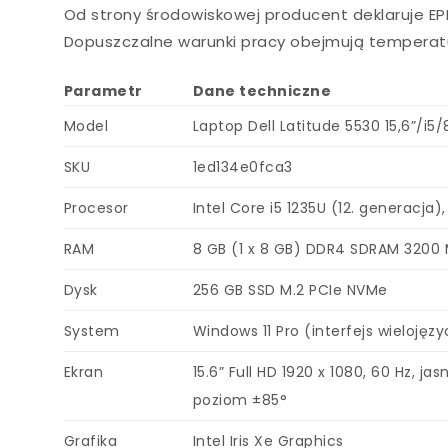
Od strony środowiskowej producent deklaruje EP
Dopuszczalne warunki pracy obejmują temperatu
Parametr
Dane techniczne
Model
Laptop Dell Latitude 5530 15,6”/
SKU
1ed134e0fca3
Procesor
Intel Core i5 1235U (12. generacja)
RAM
8 GB (1 x 8 GB) DDR4 SDRAM 3200 
Dysk
256 GB SSD M.2 PCIe NVMe
System
Windows 11 Pro (interfejs wielojęz
Ekran
15.6” Full HD 1920 x 1080, 60 Hz, 
poziom ±85°
Grafika
Intel Iris Xe Graphics