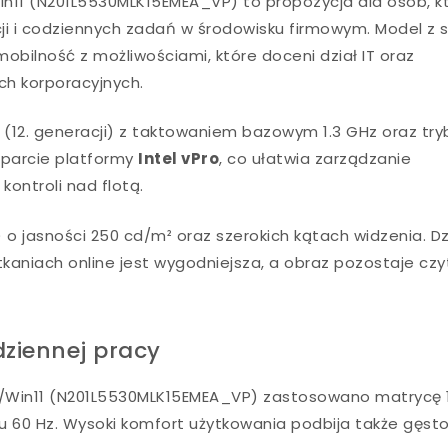
in11 (N201L5530MLK15EMEA_VP) to propozycja dla osób, k
ji i codziennych zadań w środowisku firmowym. Model z se
obilność z możliwościami, które doceni dział IT oraz
ch korporacyjnych.
U (12. generacji) z taktowaniem bazowym 1.3 GHz oraz tr
sparcie platformy
Intel vPro
, co ułatwia zarządzanie
ontroli nad flotą.
) o jasności 250 cd/m² oraz szerokich kątach widzenia. Dz
aniach online jest wygodniejsza, a obraz pozostaje czy
dziennej pracy
B/Win11 (N201L5530MLK15EMEA_VP) zastosowano matrycę 1
aniu 60 Hz. Wysoki komfort użytkowania podbija także gęst