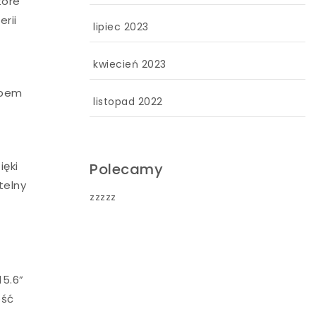
tóre
rii
lipiec 2023
kwiecień 2023
ybem
listopad 2022
ięki
Polecamy
telny
zzzzz
5.6”
ość