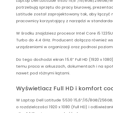
Laptop Dell Latitude 5530 15,6”/i5/8GB/256GB/W
potrzebują sprzętu do pracy biurowej, prezentac
Latitude został zaprojektowany tak, aby łączyć m
pracownicy korzystający z narzędzi w standarda
W środku znajdziesz procesor Intel Core i5 1235
Turbo do 4.4 GHz. Producent dołącza również w
urządzeniami w organizacji oraz podnosi poziom k
Do tego dochodzi ekran 15.6” Full HD (1920 x 1080
temu praca w arkuszach, dokumentach i na spotk
nawet pod różnymi kątami.
Wyświetlacz Full HD i komfort co
W Laptop Dell Latitude 5530 15,6”/i5/8GB/256G
o rozdzielczości 1920 x 1080 (Full HD) i odśwież