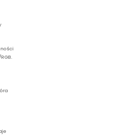
y
tności
/RGB.
tóra
aje