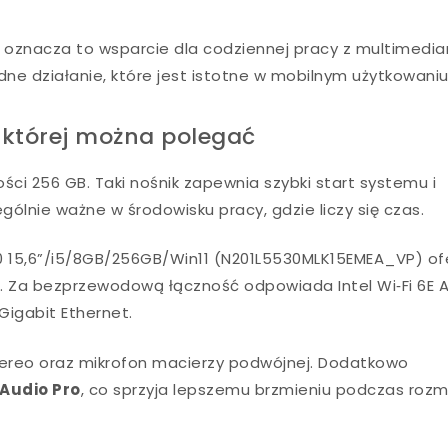
ce oznacza to wsparcie dla codziennej pracy z multimedia
ne działanie, które jest istotne w mobilnym użytkowaniu
 której można polegać
i 256 GB. Taki nośnik zapewnia szybki start systemu i
lnie ważne w środowisku pracy, gdzie liczy się czas.
30 15,6”/i5/8GB/256GB/Win11 (N201L5530MLK15EMEA_VP) of
.2. Za bezprzewodową łączność odpowiada Intel Wi‑Fi 6E A
igabit Ethernet.
stereo oraz mikrofon macierzy podwójnej. Dodatkowo
Audio Pro
, co sprzyja lepszemu brzmieniu podczas rozm