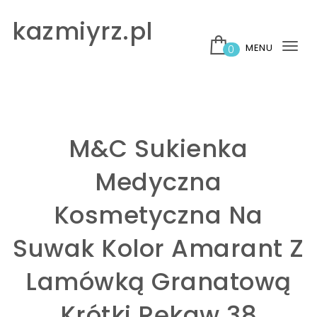
Skip to content
kazmiyrz.pl
MENU
0
Tog
nav
M&C Sukienka
Medyczna
Kosmetyczna Na
Suwak Kolor Amarant Z
Lamówką Granatową
Krótki Rękaw 38