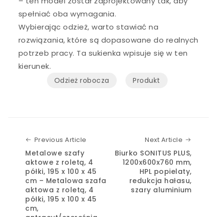
– ten model został zaprojektowany tak, aby
spełniać oba wymagania.
Wybierając odzież, warto stawiać na
rozwiązania, które są dopasowane do realnych
potrzeb pracy. Ta sukienka wpisuje się w ten
kierunek.
Odzież robocza
Produkt
Previous Article
Next Art
Previous Article
Next Article
Metalowe szafy
Biurko SONITUS PLUS,
aktowe z roletą, 4
1200x600x760 mm,
półki, 195 x 100 x 45
HPL popielaty,
cm – Metalowa szafa
redukcja hałasu,
aktowa z roletą, 4
szary aluminium
półki, 195 x 100 x 45
cm,