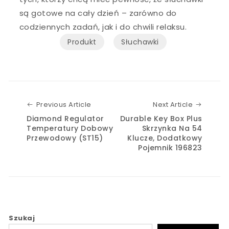
są gotowe na cały dzień – zarówno do
codziennych zadań, jak i do chwili relaksu.
Produkt
Słuchawki
Previous Article
Next Art
Previous Article
Next Article
Diamond Regulator
Durable Key Box Plus
Temperatury Dobowy
Skrzynka Na 54
Przewodowy (ST15)
Klucze, Dodatkowy
Pojemnik 196823
Szukaj