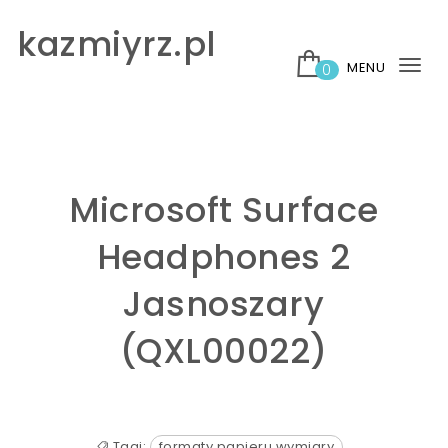
Skip to content
kazmiyrz.pl
MENU
0
Tog
nav
Microsoft Surface
Headphones 2
Jasnoszary
(QXL00022)
Tagi:
formaty papieru wymiary
,