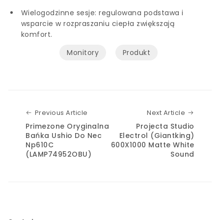
Wielogodzinne sesje: regulowana podstawa i
wsparcie w rozpraszaniu ciepła zwiększają
komfort.
Monitory
Produkt
Previous Article
Next Art
Previous Article
Next Article
Primezone Oryginalna
Projecta Studio
Bańka Ushio Do Nec
Electrol (Giantking)
Np610C
600X1000 Matte White
(LAMP74952OBU)
Sound