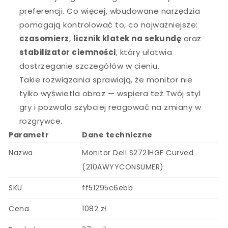
preferencji. Co więcej, wbudowane narzędzia
pomagają kontrolować to, co najważniejsze:
czasomierz
,
licznik klatek na sekundę
oraz
stabilizator ciemności
, który ułatwia
dostrzeganie szczegółów w cieniu.
Takie rozwiązania sprawiają, że monitor nie
tylko wyświetla obraz — wspiera też Twój styl
gry i pozwala szybciej reagować na zmiany w
rozgrywce.
Parametr
Dane techniczne
Nazwa
Monitor Dell S2721HGF Curved
(210AWYYCONSUMER)
SKU
ff51295c6ebb
Cena
1082 zł