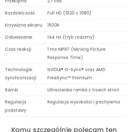
Przekątna
27 cali
Rozdzielczość
Full HD (1920 x 1080)
Krzywizna ekranu
1500R
Odświeżanie
144 Hz (tryb rodzimy)
Czas reakcji
1 ms MPRT (Moving Picture
Response Time)
Technologie
NVIDIA® G-Sync® oraz AMD
synchronizacji
FreeSync™ Premium
Ramki
Ultracienka ramka z trzech stron
Regulacja
Regulacja wysokości i pochylenia
podstawy
Komu szczególnie polecam ten