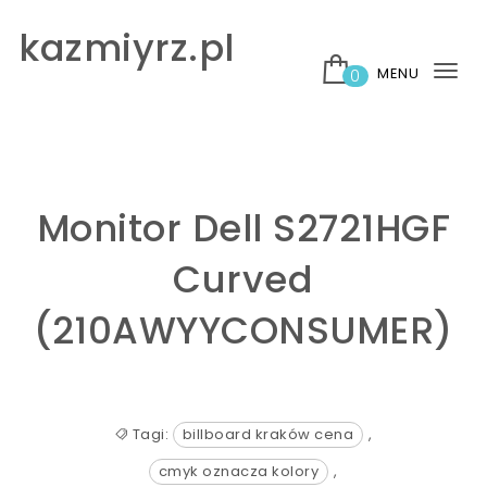
Skip to content
kazmiyrz.pl
MENU
0
Tog
nav
Monitor Dell S2721HGF
Curved
(210AWYYCONSUMER)
Tagi:
billboard kraków cena
,
cmyk oznacza kolory
,