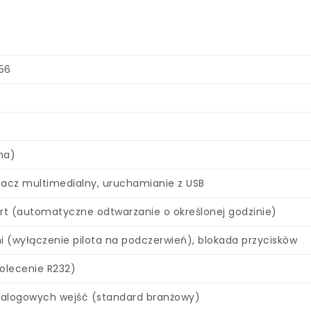
556
na)
cz multimedialny, uruchamianie z USB
t (automatyczne odtwarzanie o określonej godzinie)
i (wyłączenie pilota na podczerwień), blokada przycisków
olecenie R232)
nalogowych wejść (standard branżowy)