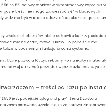
5" E556 to 55-calowy monitor wielkoformatowy zaprojekt
, gdzie treści nie mogą „zawieszać się” w kluczowych
dy widz ma być w stanie odczytać przekaz stojąc stosu
cy właścicieli obiektów: niskie całkowite koszty posiadan
wać kolejne etapy rozwoju firmy. To podejście ma
ale także w codziennym funkcjonowaniu systemu.
em, które pozwala łączyć reklamy, komunikaty i materiał
emu łatwiej utrzymać porządek w przekazie oraz szybciej
arzaczem – treści od razu po instala
E556 jest podejście „plug and play”. Seria E została
o natychmiastowego użycia – a to za sprawą zintegrow