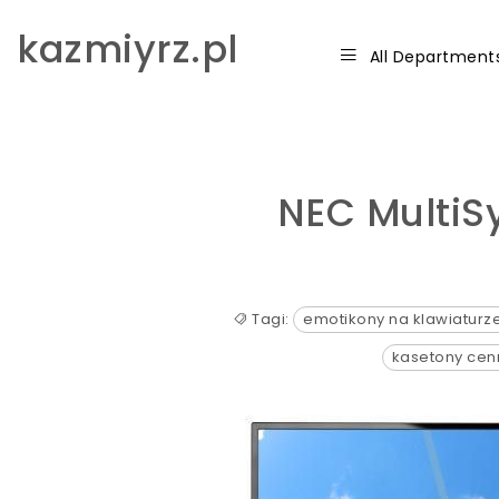
Skip to content
kazmiyrz.pl
All Department
NEC MultiS
Tagi:
emotikony na klawiatur
kasetony cen