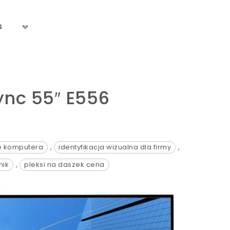
s
ync 55″ E556
ze komputera
,
identyfikacja wizualna dla firmy
,
nik
,
pleksi na daszek cena