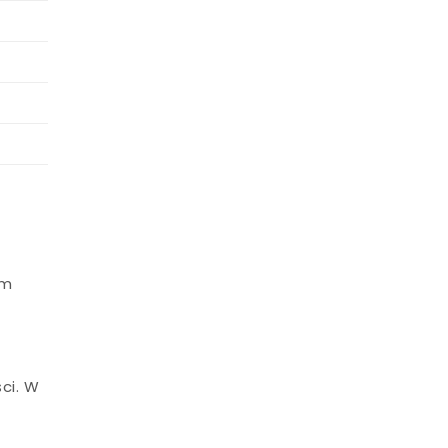
om
ci. W