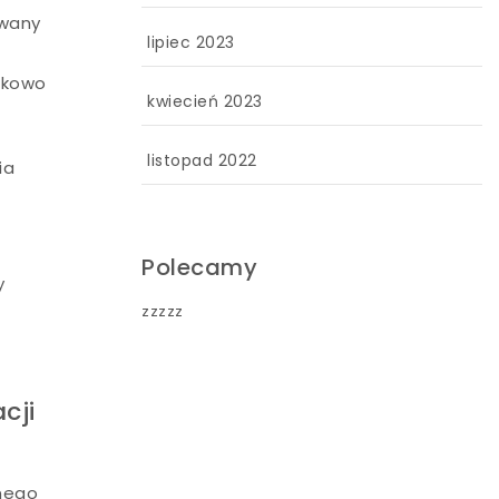
owany
lipiec 2023
nkowo
kwiecień 2023
listopad 2022
ia
Polecamy
y
zzzzz
cji
anego