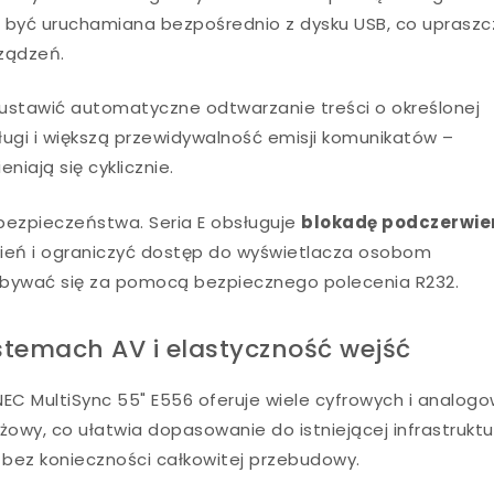
być uruchamiana bezpośrednio z dysku USB, co upraszc
ządzeń.
tawić automatyczne odtwarzanie treści o określonej
ługi i większą przewidywalność emisji komunikatów –
niają się cyklicznie.
bezpieczeństwa. Seria E obsługuje
blokadę podczerwie
wień i ograniczyć dostęp do wyświetlacza osobom
bywać się za pomocą bezpiecznego polecenia R232.
stemach AV i elastyczność wejść
NEC MultiSync 55" E556 oferuje wiele cyfrowych i analog
wy, co ułatwia dopasowanie do istniejącej infrastruktu
bez konieczności całkowitej przebudowy.