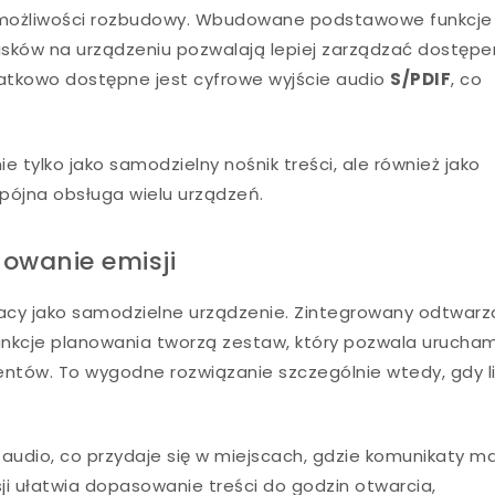
e i możliwości rozbudowy. Wbudowane podstawowe funkcje
isków na urządzeniu pozwalają lepiej zarządzać dostępe
datkowo dostępne jest cyfrowe wyjście audio
S/PDIF
, co
e tylko jako samodzielny nośnik treści, ale również jako
spójna obsługa wielu urządzeń.
nowanie emisji
racy jako samodzielne urządzenie. Zintegrowany odtwarz
unkcje planowania tworzą zestaw, który pozwala urucha
tów. To wygodne rozwiązanie szczególnie wtedy, gdy l
audio, co przydaje się w miejscach, gdzie komunikaty m
ji ułatwia dopasowanie treści do godzin otwarcia,