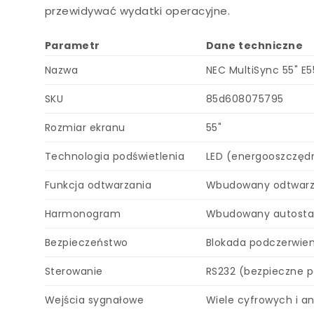
przewidywać wydatki operacyjne.
Parametr
Dane techniczne
Nazwa
NEC MultiSync 55" E
SKU
85d608075795
Rozmiar ekranu
55"
Technologia podświetlenia
LED (energooszczęd
Funkcja odtwarzania
Wbudowany odtwarza
Harmonogram
Wbudowany autostar
Bezpieczeństwo
Blokada podczerwien
Sterowanie
RS232 (bezpieczne p
Wejścia sygnałowe
Wiele cyfrowych i a