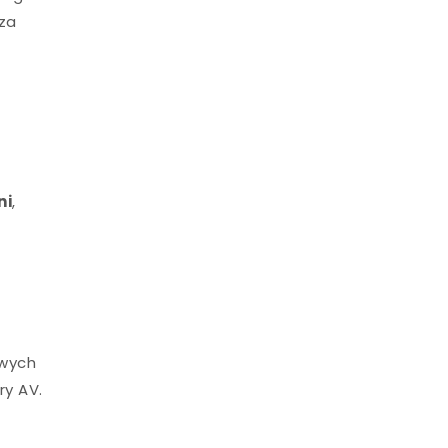
za
ni
,
owych
ry AV.