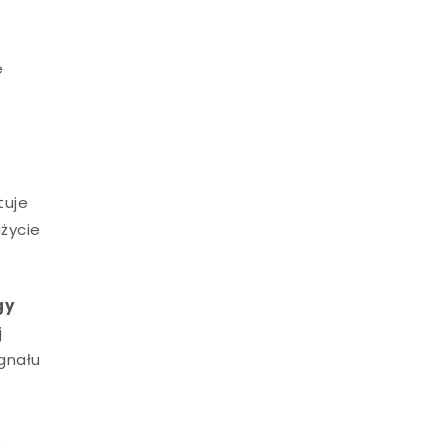
e
tuje
życie
gy
j
gnału
ą