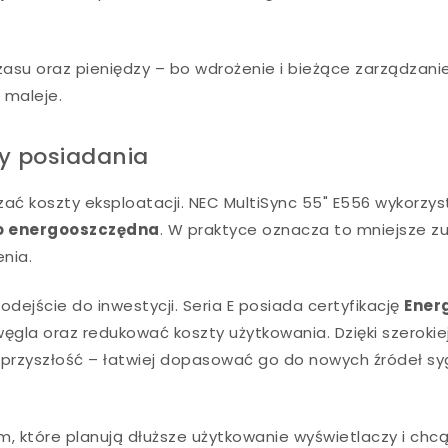
zasu oraz pieniędzy – bo wdrożenie i bieżące zarządzani
 maleje.
ty posiadania
zać koszty eksploatacji. NEC MultiSync 55" E556 wykorzys
o energooszczędna
. W praktyce oznacza to mniejsze zu
enia.
jście do inwestycji. Seria E posiada certyfikację
Ener
ęgla oraz redukować koszty użytkowania. Dzięki szerokie
a przyszłość – łatwiej dopasować go do nowych źródeł sy
rm, które planują dłuższe użytkowanie wyświetlaczy i chc