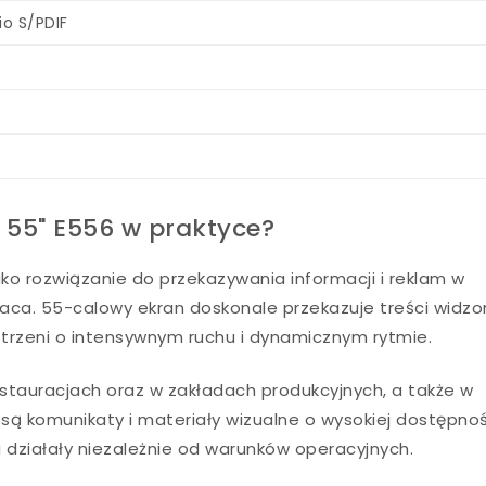
io S/PDIF
c 55" E556 w praktyce?
ko rozwiązanie do przekazywania informacji i reklam w
 praca. 55-calowy ekran doskonale przekazuje treści widz
strzeni o intensywnym ruchu i dynamicznym rytmie.
estauracjach oraz w zakładach produkcyjnych, a także w
są komunikaty i materiały wizualne o wysokiej dostępnoś
i działały niezależnie od warunków operacyjnych.