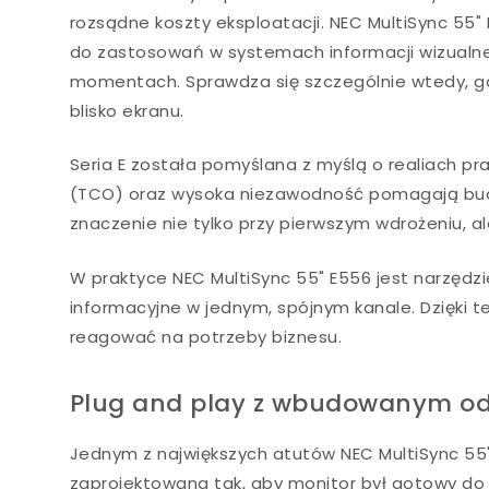
rozsądne koszty eksploatacji. NEC MultiSync 5
do zastosowań w systemach informacji wizualnej
momentach. Sprawdza się szczególnie wtedy, g
blisko ekranu.
Seria E została pomyślana z myślą o realiach pra
(TCO) oraz wysoka niezawodność pomagają budo
znaczenie nie tylko przy pierwszym wdrożeniu, 
W praktyce NEC MultiSync 55" E556 jest narzędzi
informacyjne w jednym, spójnym kanale. Dzięki t
reagować na potrzeby biznesu.
Plug and play z wbudowanym odtw
Jednym z największych atutów NEC MultiSync 55" 
zaprojektowana tak, aby monitor był gotowy d