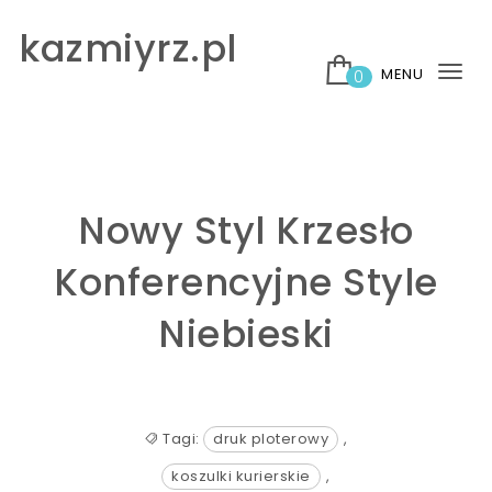
Skip to content
kazmiyrz.pl
MENU
0
Tog
nav
Nowy Styl Krzesło
Konferencyjne Style
Niebieski
Tagi:
druk ploterowy
,
koszulki kurierskie
,