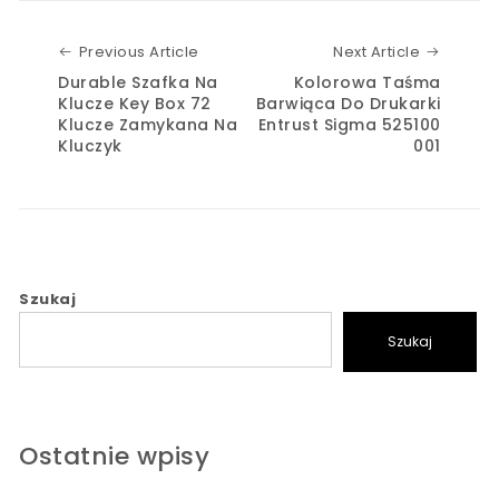
Previous Article
Next Art
Previous Article
Next Article
Durable Szafka Na
Kolorowa Taśma
Klucze Key Box 72
Barwiąca Do Drukarki
Klucze Zamykana Na
Entrust Sigma 525100
Kluczyk
001
Szukaj
Szukaj
Ostatnie wpisy