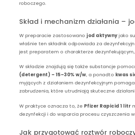
roboczego.
Skład i mechanizm działania – j
W preparacie zastosowano
jod aktywny
jako su
właśnie ten składnik odpowiada za dezynfekcyjn
jest preparatem o charakterze dezynfekującym, 
W składzie znajdują się także substancje pomoc
(detergent) – 15–30% w/w
, a ponadto
kwas s
myjących z działaniem dezynfekcyjnym pomaga 
zabrudzenia, które utrudniają skuteczne działan
W praktyce oznacza to, że
Pfizer Rapicid 1 litr
m
dezynfekcji i do wsparcia procesu czyszczenia 
Jak przygotować roztwór roboczy