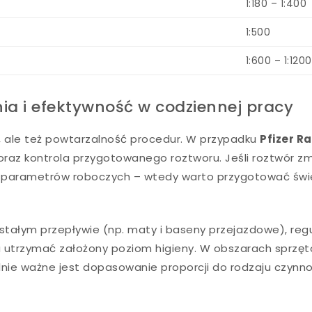
1:180 – 1:400
1:500
1:600 – 1:1200
ia i efektywność w codziennej pracy
ść, ale też powtarzalność procedur. W przypadku
Pfizer R
raz kontrola przygotowanego roztworu. Jeśli roztwór zm
atę parametrów roboczych – wtedy warto przygotować św
stałym przepływie (np. maty i baseny przejazdowe), reg
a utrzymać założony poziom higieny. W obszarach sprzę
lnie ważne jest dopasowanie proporcji do rodzaju czynnoś