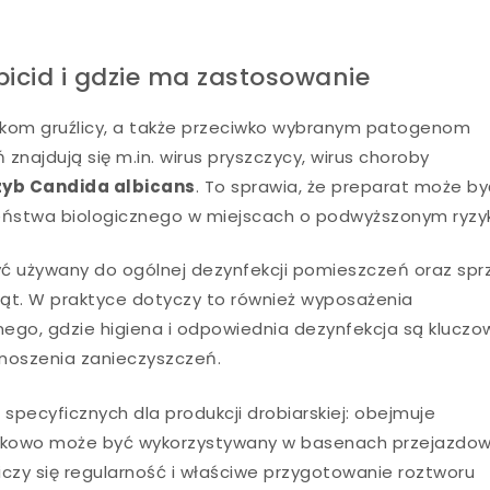
picid i gdzie ma zastosowanie
ątkom gruźlicy, a także przeciwko wybranym patogenom
najdują się m.in. wirus pryszczycy, wirus choroby
zyb Candida albicans
. To sprawia, że preparat może by
ństwa biologicznego w miejscach o podwyższonym ryzy
yć używany do ogólnej dezynfekcji pomieszczeń oraz sp
ąt. W praktyce dotyczy to również wyposażenia
nego, gdzie higiena i odpowiednia dezynfekcja są kluczo
enoszenia zanieczyszczeń.
pecyficznych dla produkcji drobiarskiej: obejmuje
tkowo może być wykorzystywany w basenach przejazdo
iczy się regularność i właściwe przygotowanie roztworu