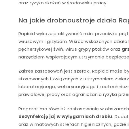
oraz ryzyko skażeń w środowisku pracy.
Na jakie drobnoustroje działa Ra
Rapicid wykazuje aktywność m.in. przeciwko pr
wirusowym i grzybom. Wśród wskazanych działań z
pęcherzykowej świń, wirus grypy ptaków oraz
gr
narzędziem wspierającym utrzymanie bezpiecze
Zakres zastosowań jest szeroki. Rapicid może b
stosowanych i związanych z utrzymaniem zwierz
laboratoryjnego, weterynaryjnego i zootechnicz
prawidłowej pracy oraz ograniczania ryzyka prz
Preparat ma również zastosowanie w obszarach s
dezynfekcję jaj w wylęgarniach drobiu
. Doda
oraz w matowych strefach higienicznych, gdzie l