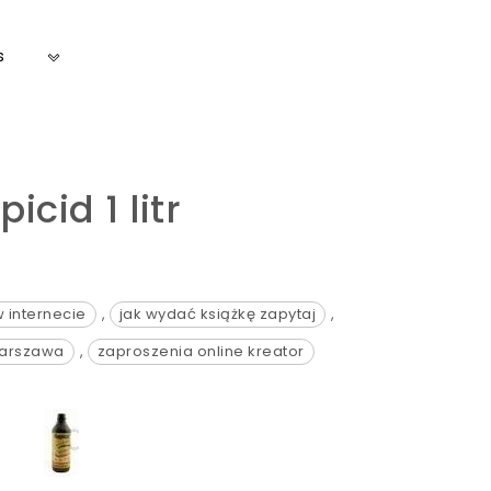
s
icid 1 litr
 internecie
,
jak wydać książkę zapytaj
,
warszawa
,
zaproszenia online kreator