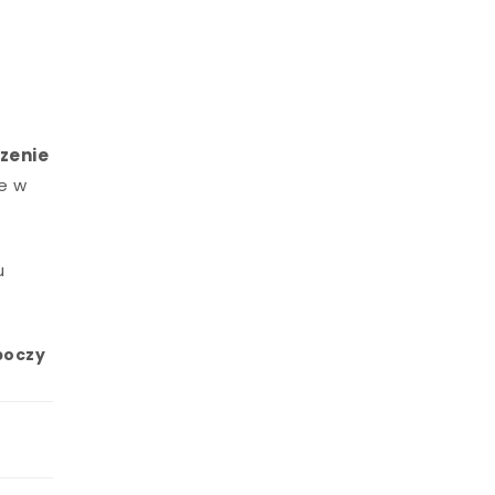
zenie
ie w
u
boczy
)