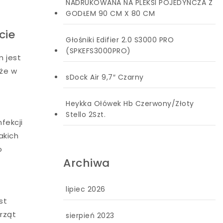
NADRUKOWANA NA PLEKSI POJEDYNCZA Z
GODŁEM 90 CM X 80 CM
cie
Głośniki Edifier 2.0 S3000 PRO
(SPKEFS3000PRO)
m jest
kże w
sDock Air 9,7″ Czarny
Heykka Ołówek Hb Czerwony/Złoty
Stello 2Szt.
fekcji
akich
o
Archiwa
lipiec 2026
st
rząt
sierpień 2023