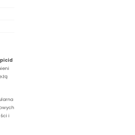
apicid
ieni
ieżą
ularna
towych
ci i