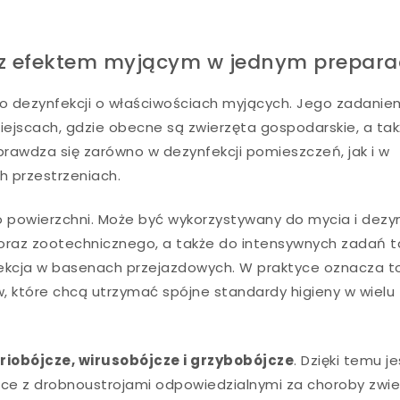
cja z efektem myjącym w jednym prepara
 dezynfekcji o właściwościach myjących. Jego zadanie
iejscach, gdzie obecne są zwierzęta gospodarskie, a ta
prawdza się zarówno w dezynfekcji pomieszczeń, jak i w
h przestrzeniach.
o powierzchni. Może być wykorzystywany do mycia i dezyn
oraz zootechnicznego, a także do intensywnych zadań t
fekcja w basenach przejazdowych. W praktyce oznacza t
 które chcą utrzymać spójne standardy higieny w wielu
riobójcze, wirusobójcze i grzybobójcze
. Dzięki temu je
alce z drobnoustrojami odpowiedzialnymi za choroby zwie