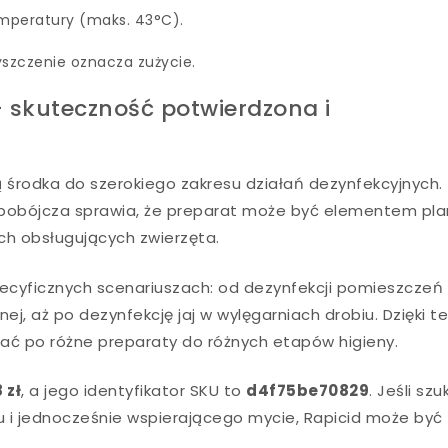
temperatury (maks. 43°C).
yszczenie oznacza zużycie.
 skuteczność potwierdzona i
ą środka do szerokiego zakresu działań dezynfekcyjnych.
zybobójcza sprawia, że preparat może być elementem pl
ch obsługujących zwierzęta.
cyficznych scenariuszach: od dezynfekcji pomieszczeń 
nej, aż po dezynfekcję jaj w wylęgarniach drobiu. Dzięki 
gać po różne preparaty do różnych etapów higieny.
 zł
, a jego identyfikator SKU to
d4f75be70829
. Jeśli sz
u i jednocześnie wspierającego mycie, Rapicid może być