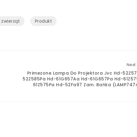
 zwierząt
Produkt
Next 
Primezone Lampa Do Projektora Jvc Hd-52Z5
52Z585Pa Hd-61G657Aa Hd-61G657Pa Hd-61Z57
61Z575Pa Hd-52Fa97 Zam. Bańka (LAMP747