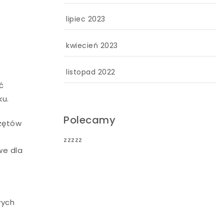
lipiec 2023
kwiecień 2023
listopad 2022
ć
ku.
Polecamy
rzętów
zzzzz
we dla
wych