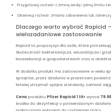
Przygotowuj roztwór z zimną wodą i pilnuj limitu 
Obserwuj roztwór: zmiana zabarwienia lub zaniecz
Dlaczego warto wybrać Rapicid –
wielozadaniowe zastosowanie
Rapicid to propozycja dla osób, które potrzebuj
Skuteczność bakteriobójcza, wirusobójcza i gr
bioasekuracji w gospodarstwach oraz w obiekta
W dodatku produkt ma zastosowanie w wielu spe
sprzętów, przez działania w przestrzeni powietrz
łatwiej utrzymać spójne standardy, zamiast się
Cena
produktu
Pfizer Rapicid 1 litr
wynosi
79.98
środka do dezynfekcji o potwierdzonym działani
praktycznym wyborem do codziennej pracy.