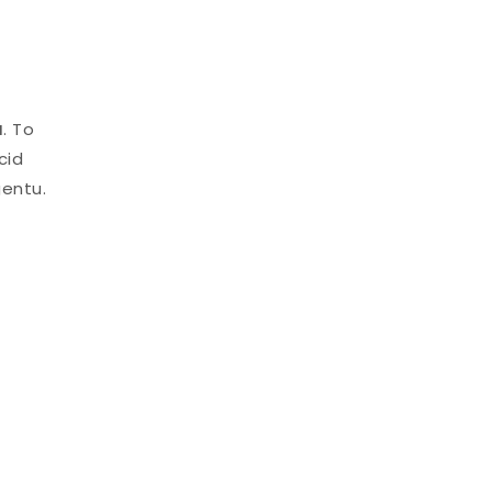
u
. To
cid
gentu.