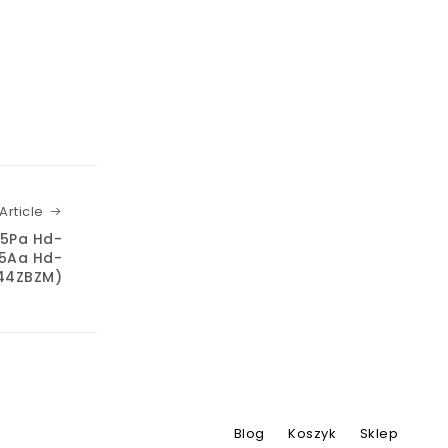
Next Article
Article
75Pa Hd-
5Aa Hd-
44ZBZM)
Blog
Koszyk
Sklep