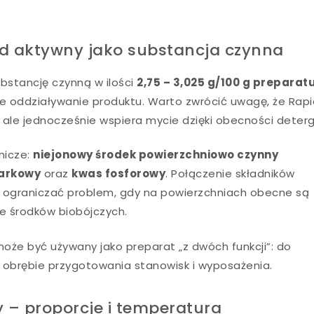
od aktywny jako substancja czynna
bstancję czynną w ilości
2,75 – 3,025 g/100 g preparat
e oddziaływanie produktu. Warto zwrócić uwagę, że Rapi
ale jednocześnie wspiera mycie dzięki obecności deter
nicze:
niejonowy środek powierzchniowo czynny
iarkowy
oraz
kwas fosforowy
. Połączenie składników
ograniczać problem, gdy na powierzchniach obecne są
ie środków biobójczych.
oże być używany jako preparat „z dwóch funkcji”: do
w obrębie przygotowania stanowisk i wyposażenia.
 – proporcje i temperatura