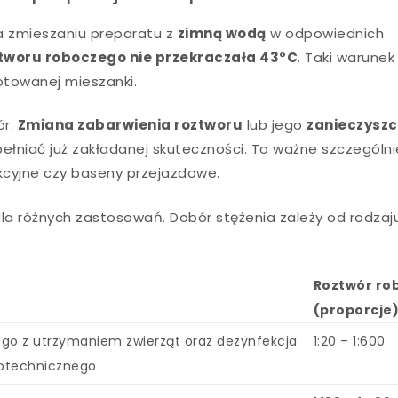
a zmieszaniu preparatu z
zimną wodą
w odpowiednich
tworu roboczego nie przekraczała 43°C
. Taki warunek
towanej mieszanki.
ór.
Zmiana zabarwienia roztworu
lub jego
zanieczyszc
pełniać już zakładanej skuteczności. To ważne szczególn
ekcyjne czy baseny przejazdowe.
dla różnych zastosowań. Dobór stężenia zależy od rodzaj
Roztwór ro
(proporcje
go z utrzymaniem zwierząt oraz dezynfekcja
1:20 – 1:600
ootechnicznego