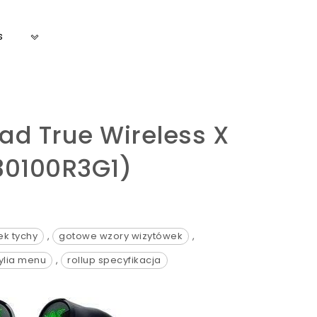
s
d True Wireless X
30100R3G1)
ek tychy
,
gotowe wzory wizytówek
,
tylia menu
,
rollup specyfikacja