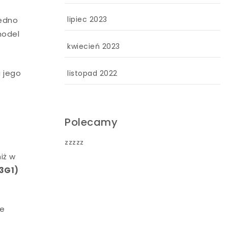
lipiec 2023
jedno
model
kwiecień 2023
a jego
listopad 2022
Polecamy
zzzzz
iż w
3G1)
ie
y