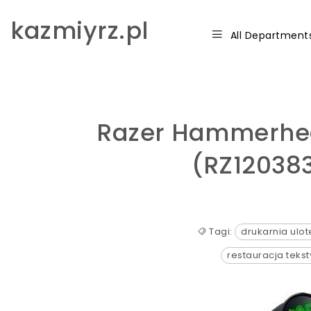
Skip to content
kazmiyrz.pl
All Department
Razer Hammerhea
(RZ12038
Tagi:
drukarnia ulot
restauracja teks