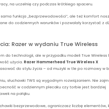
racy, na uczelnię czy podczas krótkiego spaceru.
ko sama funkcja „bezprzewodowości”, ale też komfort nosz
ane do codziennych warunków i pozwalały korzystać z d
cia: Razer w wydaniu True Wireless
 do technologii, ale w przypadku modeli True Wireless l
wość użycia.
Razer Hammerhead True Wireless X
pasować do stylu życia – od muzyki w tle po rozmowy w b
aniu, słuchawki TWS są wygodnym rozwiązaniem. Nie zajm
obecność w codziennym plecaku czy torbie jest bardziej
hawek na pałąku.
słuchawki bezprzewodowe, ograniczasz liczbę elementów, 