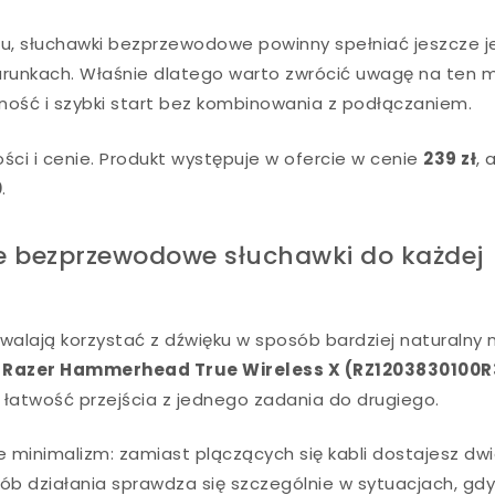
aniu, słuchawki bezprzewodowe powinny spełniać jeszcze 
arunkach. Właśnie dlatego warto zwrócić uwagę na ten 
lność i szybki start bez kombinowania z podłączaniem.
i i cenie. Produkt występuje w ofercie w cenie
239 zł
, 
0
.
e bezprzewodowe słuchawki do każdej
lają korzystać z dźwięku w sposób bardziej naturalny n
.
Razer Hammerhead True Wireless X (RZ1203830100R
i łatwość przejścia z jednego zadania do drugiego.
ie minimalizm: zamiast plączących się kabli dostajesz dw
sób działania sprawdza się szczególnie w sytuacjach, gd