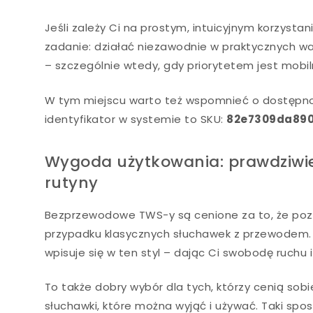
Jeśli zależy Ci na prostym, intuicyjnym korzyst
zadanie: działać niezawodnie w praktycznych w
– szczególnie wtedy, gdy priorytetem jest mobi
W tym miejscu warto też wspomnieć o dostępnośc
identyfikator w systemie to SKU:
82e7309da89
Wygoda użytkowania: prawdziwi
rutyny
Bezprzewodowe TWS-y są cenione za to, że pozwa
przypadku klasycznych słuchawek z przewodem
wpisuje się w ten styl – dając Ci swobodę ruchu 
To także dobry wybór dla tych, którzy cenią sob
słuchawki, które można wyjąć i używać. Taki spo