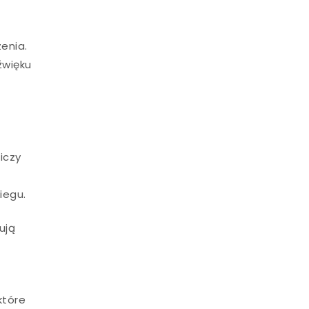
enia.
źwięku
iczy
iegu.
ują
które