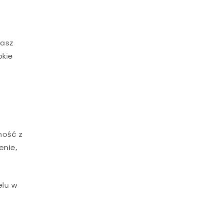
zasz
bkie
ność z
enie,
elu w