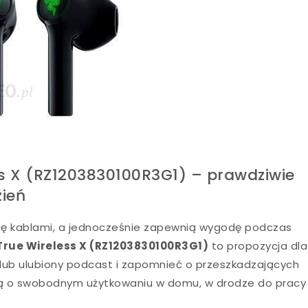
 X (RZ1203830100R3G1) – prawdziwie
ień
Cię kablami, a jednocześnie zapewnią wygodę podczas
rue Wireless X (RZ1203830100R3G1)
to propozycja dla
lub ulubiony podcast i zapomnieć o przeszkadzających
ą o swobodnym użytkowaniu w domu, w drodze do pracy