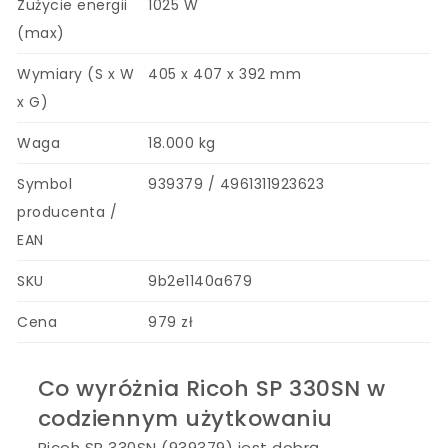
Zużycie energii
1025 W
(max)
Wymiary (S x W
405 x 407 x 392 mm
x G)
Waga
18.000 kg
Symbol
939379 / 4961311923623
producenta /
EAN
SKU
9b2e1140a679
Cena
979 zł
Co wyróżnia Ricoh SP 330SN w
codziennym użytkowaniu
Ricoh SP 330SN (939379) jest dobrą