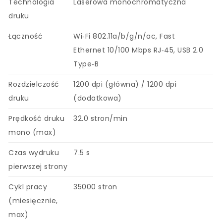
Technologia
Laserowa monochromatyczna
druku
Łączność
Wi‑Fi 802.11a/b/g/n/ac, Fast
Ethernet 10/100 Mbps RJ‑45, USB 2.0
Type‑B
Rozdzielczość
1200 dpi (główna) / 1200 dpi
druku
(dodatkowa)
Prędkość druku
32.0 stron/min
mono (max)
Czas wydruku
7.5 s
pierwszej strony
Cykl pracy
35000 stron
(miesięcznie,
max)