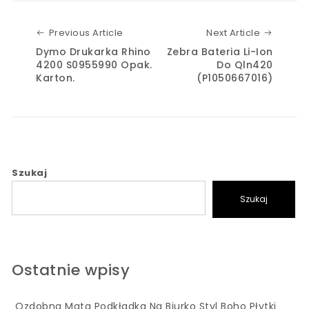
Previous Article
Next Art
Previous Article
Next Article
Dymo Drukarka Rhino
Zebra Bateria Li-Ion
4200 S0955990 Opak.
Do Qln420
Karton.
(P1050667016)
Szukaj
Szukaj
Ostatnie wpisy
Ozdobna Mata Podkładka Na Biurko Styl Boho Płytki