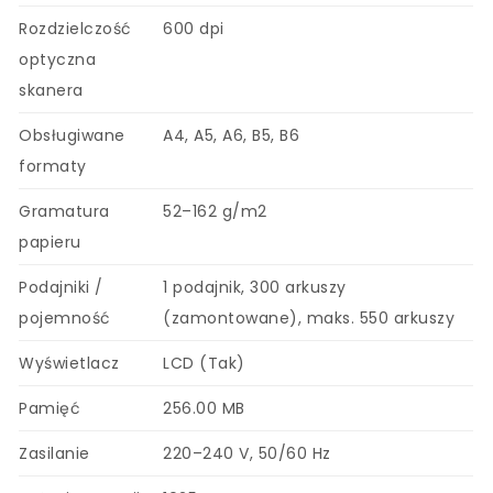
Rozdzielczość
600 dpi
optyczna
skanera
Obsługiwane
A4, A5, A6, B5, B6
formaty
Gramatura
52–162 g/m2
papieru
Podajniki /
1 podajnik, 300 arkuszy
pojemność
(zamontowane), maks. 550 arkuszy
Wyświetlacz
LCD (Tak)
Pamięć
256.00 MB
Zasilanie
220–240 V, 50/60 Hz