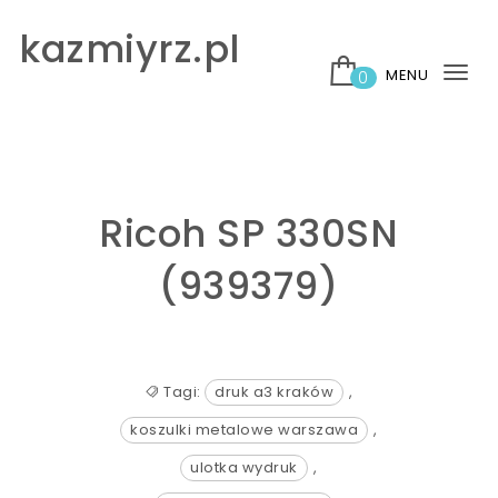
Skip to content
kazmiyrz.pl
MENU
0
Tog
nav
Ricoh SP 330SN
(939379)
Tagi:
druk a3 kraków
,
koszulki metalowe warszawa
,
ulotka wydruk
,