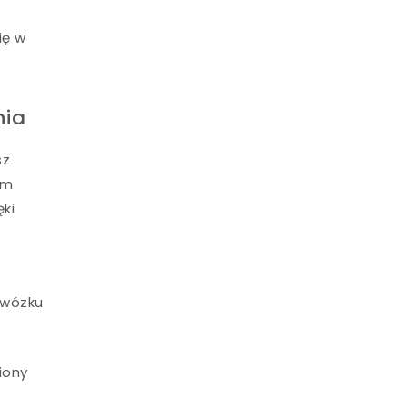
ię w
nia
sz
ym
ki
 wózku
iony