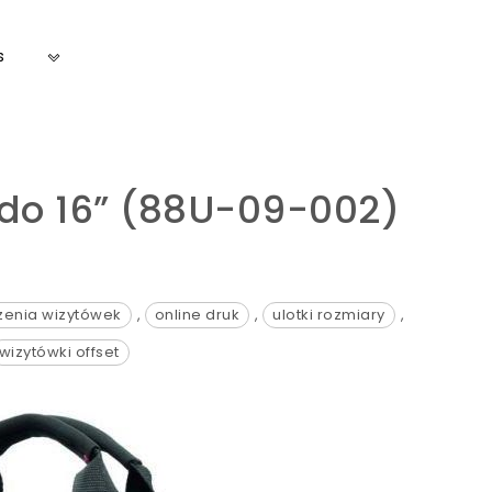
s
do 16” (88U-09-002)
enia wizytówek
,
online druk
,
ulotki rozmiary
,
wizytówki offset