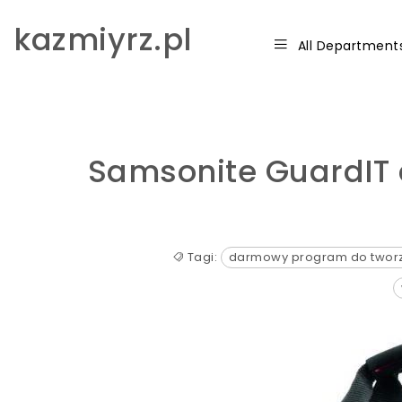
Skip to content
kazmiyrz.pl
All Department
Samsonite GuardIT 
Tagi:
darmowy program do tworz