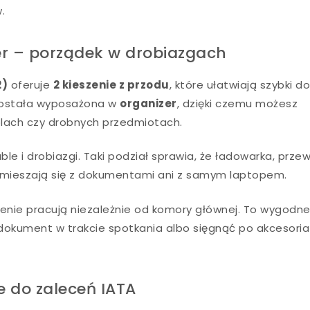
.
zer – porządek w drobiazgach
2)
oferuje
2 kieszenie z przodu
, które ułatwiają szybki d
 została wyposażona w
organizer
, dzięki czemu możesz
lach czy drobnych przedmiotach.
le i drobiazgi. Taki podział sprawia, że ładowarka, prze
e mieszają się z dokumentami ani z samym laptopem.
zenie pracują niezależnie od komory głównej. To wygodn
 dokument w trakcie spotkania albo sięgnąć po akcesori
 do zaleceń IATA