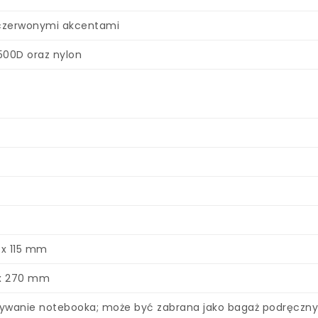
 czerwonymi akcentami
 500D oraz nylon
 x 115 mm
 x 270 mm
ywanie notebooka; może być zabrana jako bagaż podręczny