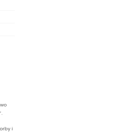
owo
.
orby i