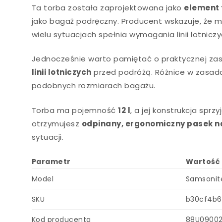
Ta torba została zaprojektowana jako
element 
jako bagaż podręczny. Producent wskazuje, że 
wielu sytuacjach spełnia wymagania linii lotni
Jednocześnie warto pamiętać o praktycznej za
linii lotniczych
przed podróżą. Różnice w zasad
podobnych rozmiarach bagażu.
Torba ma pojemność
12 l
, a jej konstrukcja sp
otrzymujesz
odpinany, ergonomiczny pasek n
sytuacji.
Parametr
Wartość
Model
Samsonit
SKU
b30cf4b6
Kod producenta
88U0900