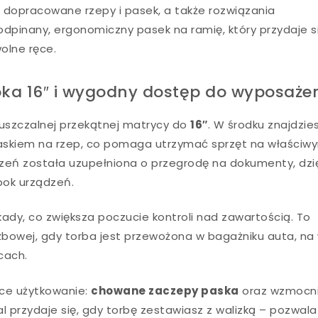
, dopracowane rzepy i pasek, a także rozwiązania
dpinany, ergonomiczny pasek na ramię, który przydaje s
olne ręce.
oka 16″ i wygodny dostęp do wyposaże
uszczalnej przekątnej matrycy do
16″
. W środku znajdzie
askiem na rzep, co pomaga utrzymać sprzęt na właściw
zeń została uzupełniona o przegrodę na dokumenty, dzię
bok urządzeń.
ady, co zwiększa poczucie kontroli nad zawartością. To
żbowej, gdy torba jest przewożona w bagażniku auta, na
cach.
ące użytkowanie:
chowane zaczepy paska
oraz wzmocn
l przydaje się, gdy torbę zestawiasz z walizką – pozwala