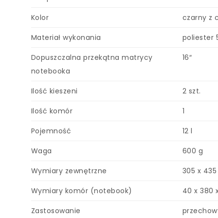
Kolor
czarny z
Materiał wykonania
poliester
Dopuszczalna przekątna matrycy
16″
notebooka
Ilość kieszeni
2 szt.
Ilość komór
1
Pojemność
12 l
Waga
600 g
Wymiary zewnętrzne
305 x 435
Wymiary komór (notebook)
40 x 380
Zastosowanie
przechow