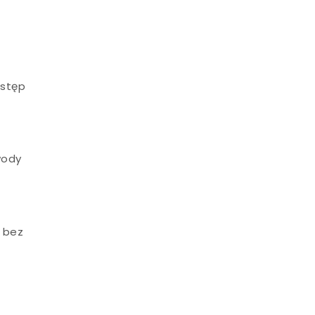
ostęp
wody
e
a bez