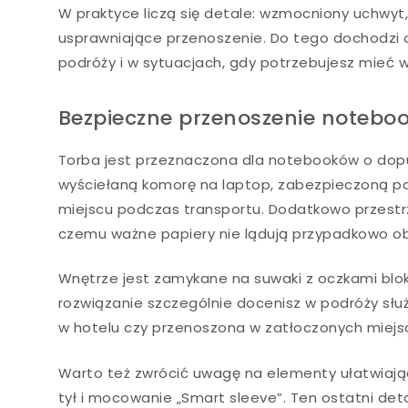
W praktyce liczą się detale: wzmocniony uchwyt
usprawniające przenoszenie. Do tego dochodzi o
podróży i w sytuacjach, gdy potrzebujesz mieć w
Bezpieczne przenoszenie notebo
Torba jest przeznaczona dla notebooków o dop
wyściełaną komorę na laptop, zabezpieczoną p
miejscu podczas transportu. Dodatkowo przestr
czemu ważne papiery nie lądują przypadkowo o
Wnętrze jest zamykane na suwaki z oczkami blok
rozwiązanie szczególnie docenisz w podróży słu
w hotelu czy przenoszona w zatłoczonych miejs
Warto też zwrócić uwagę na elementy ułatwiaj
tył i mocowanie „Smart sleeve”. Ten ostatni deta