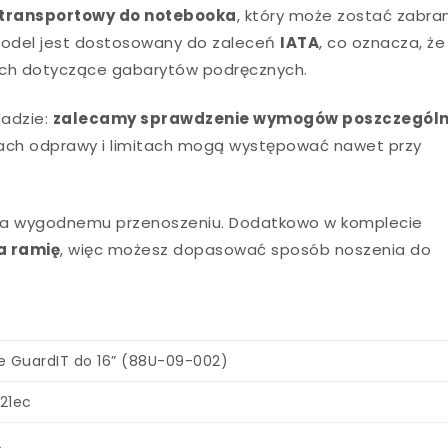
transportowy do notebooka
, który może zostać zabra
model jest dostosowany do zaleceń
IATA
, co oznacza, że
czych dotyczące gabarytów podręcznych.
sadzie:
zalecamy sprawdzenie wymogów poszczegól
ach odprawy i limitach mogą występować nawet przy
rzyja wygodnemu przenoszeniu. Dodatkowo w komplecie
a ramię
, więc możesz dopasować sposób noszenia do
e GuardIT do 16” (88U-09-002)
21ec
2