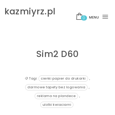
Skip to content
kazmiyrz.pl
MENU
0
Tog
nav
Sim2 D60
Tagi:
cienki papier do drukarki
,
darmowe tapety bez logowania
,
reklama na plandece
,
ulotki kwiaciarni