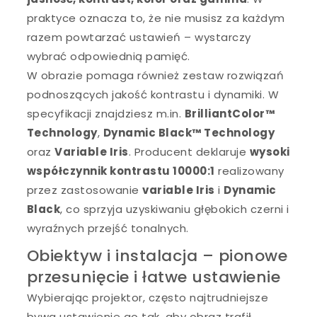
praktyce oznacza to, że nie musisz za każdym
razem powtarzać ustawień – wystarczy
wybrać odpowiednią pamięć.
W obrazie pomaga również zestaw rozwiązań
podnoszących jakość kontrastu i dynamiki. W
specyfikacji znajdziesz m.in.
BrilliantColor™
Technology
,
Dynamic Black™ Technology
oraz
Variable Iris
. Producent deklaruje
wysoki
współczynnik kontrastu 10000:1
realizowany
przez zastosowanie
variable Iris
i
Dynamic
Black
, co sprzyja uzyskiwaniu głębokich czerni i
wyraźnych przejść tonalnych.
Obiektyw i instalacja – pionowe
przesunięcie i łatwe ustawienie
Wybierając projektor, często najtrudniejsze
bywa ustawienie go tak, aby obraz trafił