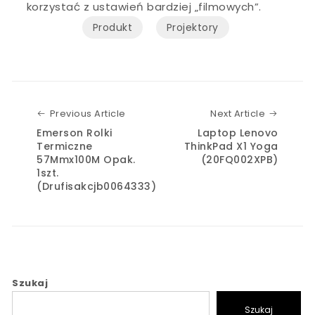
korzystać z ustawień bardziej „filmowych”.
Produkt
Projektory
Previous Article
Next Art
Previous Article
Next Article
Emerson Rolki
Laptop Lenovo
Termiczne
ThinkPad X1 Yoga
57Mmx100M Opak.
(20FQ002XPB)
1szt.
(Drufisakcjb0064333)
Szukaj
Szukaj