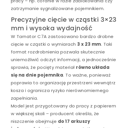
pracy – np. cofanie w razie zablokowania czy
zatrzymanie sygnalizowane pojemnikiem.
Precyzyjne cięcie w cząstki 3×23
mm i wysoka wydajność
W Tarnator C7A zastosowano bardzo drobne
cięcie w cząstki o wymiarach
3 x 23 mm
. Taki
format rozdrobnienia pozwala skutecznie
uniemożliwić odczyt informacji, a jednocześnie
sprawia, że pocięty materiał
równo układa
się na dnie pojemnika
. To ważne, ponieważ
poprawia to organizację przestrzeni wewnątrz
kosza i ogranicza ryzyko nierównomiernego
zapełniania.
Model jest przygotowany do pracy z papierem
w większej skali – producent określa, że
niszczenie obejmuje
do 17 arkuszy