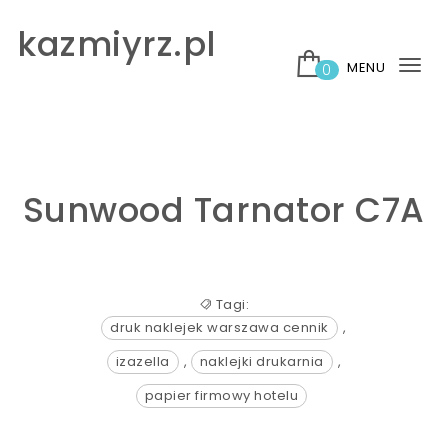
Skip to content
kazmiyrz.pl
MENU
0
Tog
nav
Sunwood Tarnator C7A
Tagi:
druk naklejek warszawa cennik
,
izazella
,
naklejki drukarnia
,
papier firmowy hotelu