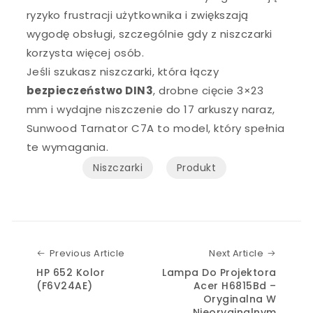
ryzyko frustracji użytkownika i zwiększają
wygodę obsługi, szczególnie gdy z niszczarki
korzysta więcej osób.
Jeśli szukasz niszczarki, która łączy
bezpieczeństwo DIN3
, drobne cięcie 3×23
mm i wydajne niszczenie do 17 arkuszy naraz,
Sunwood Tarnator C7A to model, który spełnia
te wymagania.
Niszczarki
Produkt
Previous Article
Next Art
Previous Article
Next Article
HP 652 Kolor
Lampa Do Projektora
(F6V24AE)
Acer H6815Bd –
Oryginalna W
Nieoryginalnym