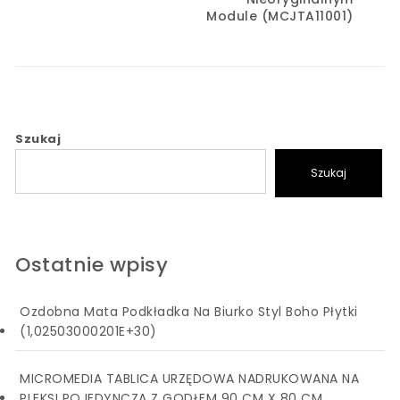
Module (MCJTA11001)
Szukaj
Szukaj
Ostatnie wpisy
Ozdobna Mata Podkładka Na Biurko Styl Boho Płytki
(1,02503000201E+30)
MICROMEDIA TABLICA URZĘDOWA NADRUKOWANA NA
PLEKSI POJEDYNCZA Z GODŁEM 90 CM X 80 CM