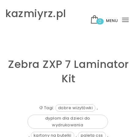
Skip to content
kazmiyrz.pl
MENU
0
Tog
nav
Zebra ZXP 7 Laminator
Kit
Tagi:
dobre wizytówki
,
dyplom dla dzieci do
wydrukowania
,
kartony na butelki
,
paleta css
,