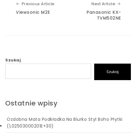
Previous Article
Next Art
Previous Article
Next Article
Viewsonic M2E
Panasonic KX-
TVM502NE
Szukaj
Szukaj
Ostatnie wpisy
Ozdobna Mata Podkładka Na Biurko Styl Boho Płytki
(1,02503000201E+30)