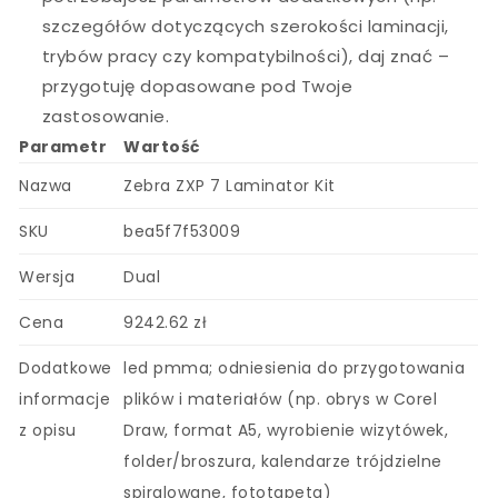
szczegółów dotyczących szerokości laminacji,
trybów pracy czy kompatybilności), daj znać –
przygotuję dopasowane pod Twoje
zastosowanie.
Parametr
Wartość
Nazwa
Zebra ZXP 7 Laminator Kit
SKU
bea5f7f53009
Wersja
Dual
Cena
9242.62 zł
Dodatkowe
led pmma; odniesienia do przygotowania
informacje
plików i materiałów (np. obrys w Corel
z opisu
Draw, format A5, wyrobienie wizytówek,
folder/broszura, kalendarze trójdzielne
spiralowane, fototapeta)