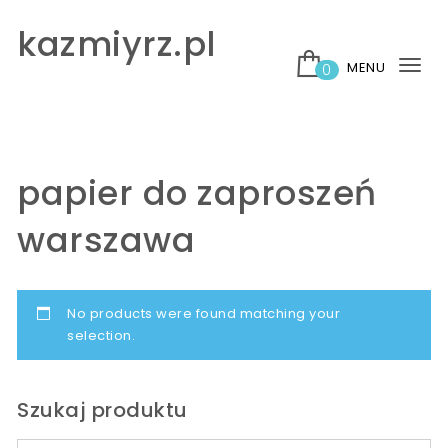
Skip to content
kazmiyrz.pl
MENU
0
Tog
nav
papier do zaproszeń
warszawa
No products were found matching your
selection.
Szukaj produktu