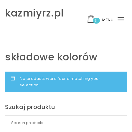
Skip to content
kazmiyrz.pl
MENU
0
Tog
nav
składowe kolorów
No products were found matching your
selection.
Szukaj produktu
Search for: