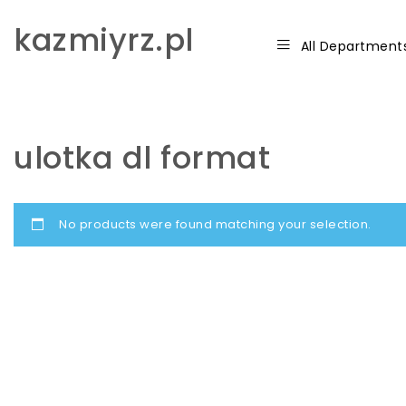
Skip to content
kazmiyrz.pl
All Department
ulotka dl format
No products were found matching your selection.