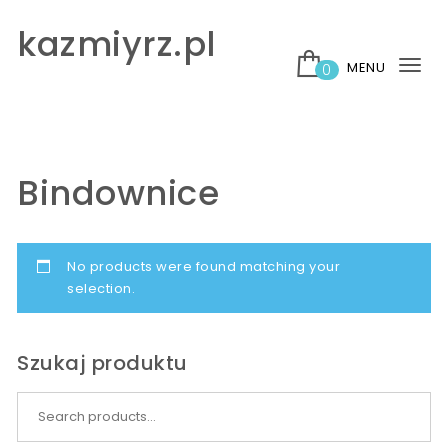
Skip to content
kazmiyrz.pl
MENU
0
Tog
nav
Bindownice
No products were found matching your
selection.
Szukaj produktu
Search for: