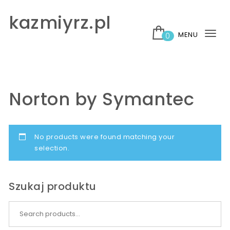
Skip to content
kazmiyrz.pl
MENU
0
Tog
nav
Norton by Symantec
No products were found matching your
selection.
Szukaj produktu
Search for: