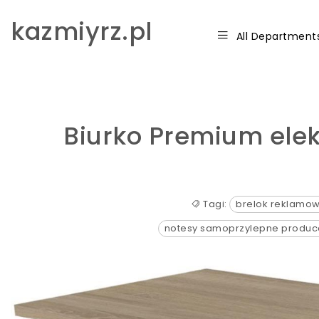
Skip to content
kazmiyrz.pl
All Department
Biurko Premium elek
Tagi:
brelok reklamo
notesy samoprzylepne produc