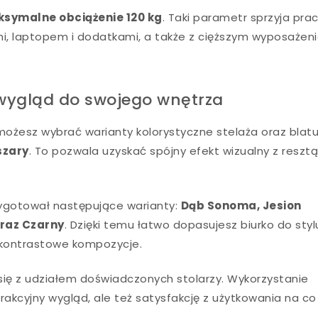
symalne obciążenie 120 kg
. Taki parametr sprzyja prac
mi, laptopem i dodatkami, a także z cięższym wyposażen
j wygląd do swojego wnętrza
ożesz wybrać warianty kolorystyczne stelaża oraz blatu
szary
. To pozwala uzyskać spójny efekt wizualny z reszt
zygotował następujące warianty:
Dąb Sonoma, Jesion
oraz Czarny
. Dzięki temu łatwo dopasujesz biurko do styl
 kontrastowe kompozycje.
się z udziałem doświadczonych stolarzy. Wykorzystanie
rakcyjny wygląd, ale też satysfakcję z użytkowania na co