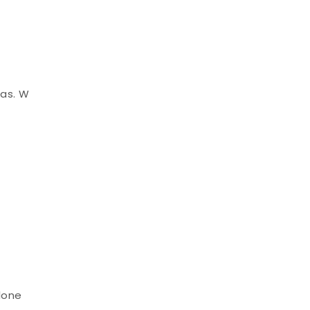
zas. W
lone