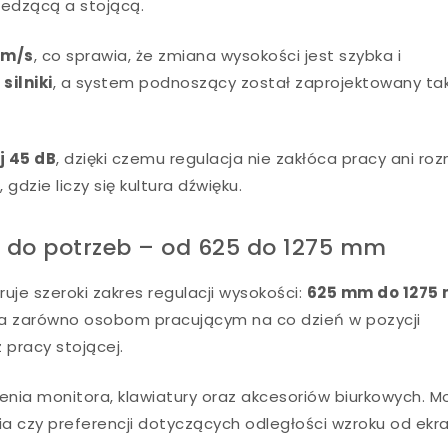
iedzącą a stojącą.
mm/s
, co sprawia, że zmiana wysokości jest szybka i
silniki
, a system podnoszący został zaprojektowany tak
j 45 dB
, dzięki czemu regulacja nie zakłóca pracy ani ro
dzie liczy się kultura dźwięku.
 do potrzeb – od 625 do 1275 mm
uje szeroki zakres regulacji wysokości:
625 mm do 1275
ka zarówno osobom pracującym na co dzień w pozycji
z pracy stojącej.
nia monitora, klawiatury oraz akcesoriów biurkowych. M
 czy preferencji dotyczących odległości wzroku od ekra