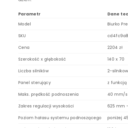
Parametr
Dane te
Model
Biurko Pr
SKU
cd4fc9a
Cena
2204 zł
Szerokość x głębokość
140 x 70
Liczba silników
2-silniko
Panel sterujący
z funkcją
Maks. prędkość podnoszenia
40 mm/s
Zakres regulacji wysokości
625 mm 
Poziom hałasu systemu podnoszącego
poniżej 4