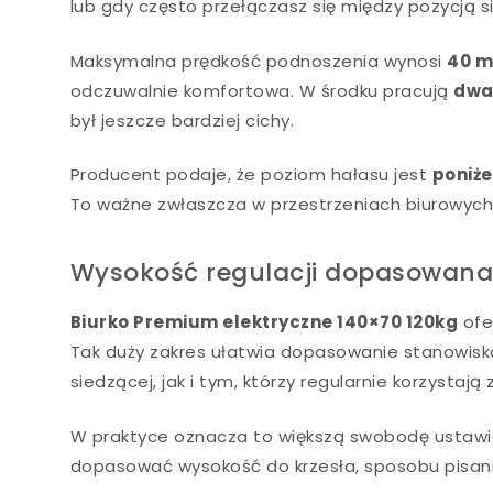
lub gdy często przełączasz się między pozycją s
Maksymalna prędkość podnoszenia wynosi
40 
odczuwalnie komfortowa. W środku pracują
dwa 
był jeszcze bardziej cichy.
Producent podaje, że poziom hałasu jest
poniże
To ważne zwłaszcza w przestrzeniach biurowych, g
Wysokość regulacji dopasowana
Biurko Premium elektryczne 140×70 120kg
ofer
Tak duży zakres ułatwia dopasowanie stanowis
siedzącej, jak i tym, którzy regularnie korzystają 
W praktyce oznacza to większą swobodę ustawie
dopasować wysokość do krzesła, sposobu pisania