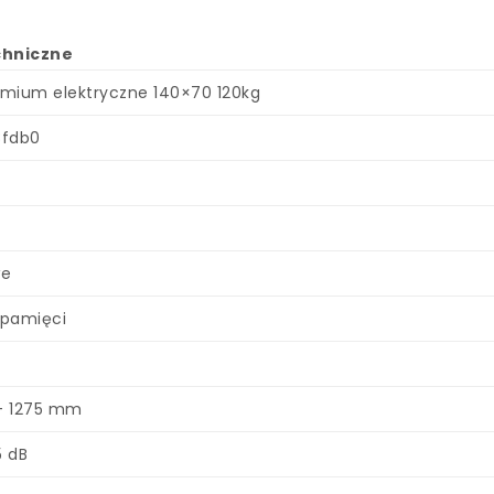
chniczne
emium elektryczne 140×70 120kg
8fdb0
we
 pamięci
– 1275 mm
5 dB