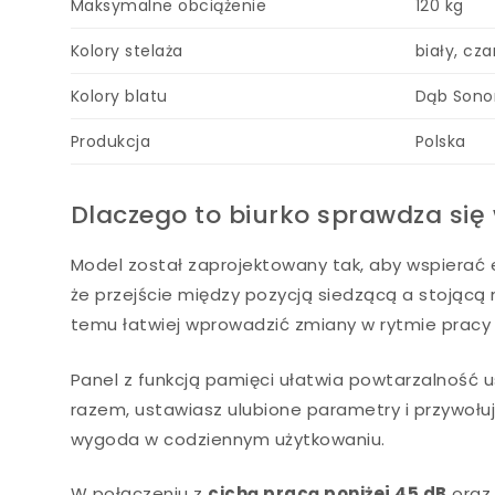
Maksymalne obciążenie
120 kg
Kolory stelaża
biały, cza
Kolory blatu
Dąb Sonom
Produkcja
Polska
Dlaczego to biurko sprawdza się
Model został zaprojektowany tak, aby wspierać 
że przejście między pozycją siedzącą a stojącą
temu łatwiej wprowadzić zmiany w rytmie prac
Panel z funkcją pamięci ułatwia powtarzalność 
razem, ustawiasz ulubione parametry i przywołu
wygoda w codziennym użytkowaniu.
W połączeniu z
cichą pracą poniżej 45 dB
oraz 