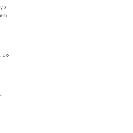
y z
iem
. Do
ą
u