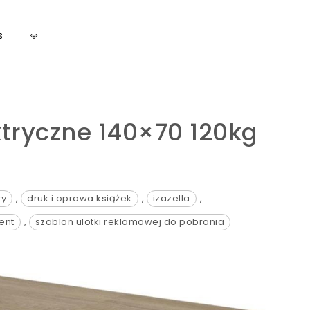
s
tryczne 140×70 120kg
wy
,
druk i oprawa książek
,
izazella
,
ent
,
szablon ulotki reklamowej do pobrania