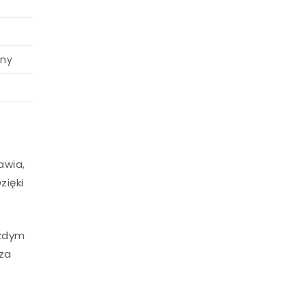
rny
awia,
zięki
ażdym
sza