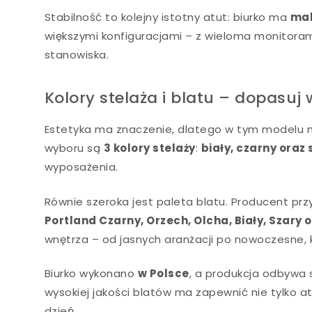
Stabilność to kolejny istotny atut: biurko ma
mak
większymi konfiguracjami – z wieloma monitora
stanowiska.
Kolory stelaża i blatu – dopasu
Estetyka ma znaczenie, dlatego w tym modelu m
wyboru są
3 kolory stelaży
:
biały, czarny oraz 
wyposażenia.
Równie szeroka jest paleta blatu. Producent pr
Portland Czarny, Orzech, Olcha, Biały, Szary 
wnętrza – od jasnych aranżacji po nowoczesne,
Biurko wykonano
w Polsce
, a produkcja odbywa 
wysokiej jakości blatów ma zapewnić nie tylko at
dzień.