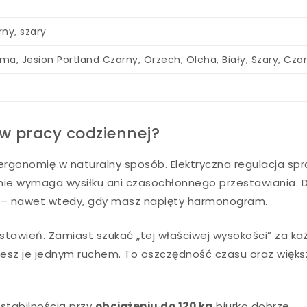
rny, szary
a, Jesion Portland Czarny, Orzech, Olcha, Biały, Szary, Cza
 w pracy codziennej?
ergonomię w naturalny sposób. Elektryczna regulacja spr
 nie wymaga wysiłku ani czasochłonnego przestawiania. D
y – nawet wtedy, gdy masz napięty harmonogram.
ustawień. Zamiast szukać „tej właściwej wysokości” za k
jesz je jednym ruchem. To oszczędność czasu oraz więk
stabilnością przy
obciążeniu do 120 kg
biurko dobrze