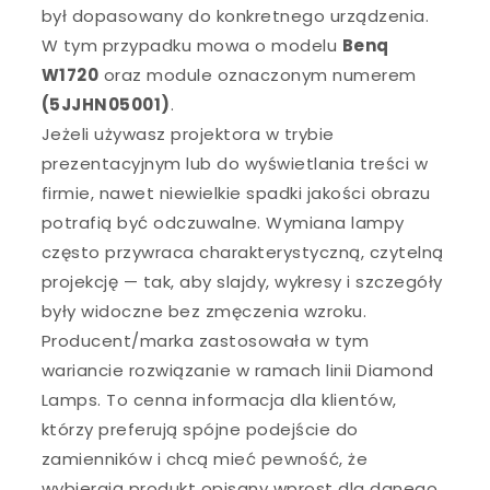
był dopasowany do konkretnego urządzenia.
W tym przypadku mowa o modelu
Benq
W1720
oraz module oznaczonym numerem
(5JJHN05001)
.
Jeżeli używasz projektora w trybie
prezentacyjnym lub do wyświetlania treści w
firmie, nawet niewielkie spadki jakości obrazu
potrafią być odczuwalne. Wymiana lampy
często przywraca charakterystyczną, czytelną
projekcję — tak, aby slajdy, wykresy i szczegóły
były widoczne bez zmęczenia wzroku.
Producent/marka zastosowała w tym
wariancie rozwiązanie w ramach linii Diamond
Lamps. To cenna informacja dla klientów,
którzy preferują spójne podejście do
zamienników i chcą mieć pewność, że
wybierają produkt opisany wprost dla danego