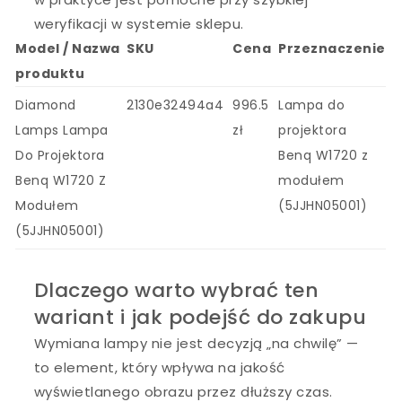
weryfikacji w systemie sklepu.
Model / Nazwa
SKU
Cena
Przeznaczenie
produktu
Diamond
2130e32494a4
996.5
Lampa do
Lamps Lampa
zł
projektora
Do Projektora
Benq W1720 z
Benq W1720 Z
modułem
Modułem
(5JJHN05001)
(5JJHN05001)
Dlaczego warto wybrać ten
wariant i jak podejść do zakupu
Wymiana lampy nie jest decyzją „na chwilę” —
to element, który wpływa na jakość
wyświetlanego obrazu przez dłuższy czas.