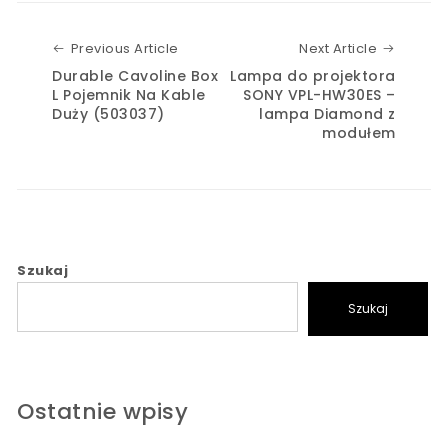
Previous Article
Next Art
Previous Article
Next Article
Durable Cavoline Box
Lampa do projektora
L Pojemnik Na Kable
SONY VPL-HW30ES –
Duży (503037)
lampa Diamond z
modułem
Szukaj
Szukaj
Ostatnie wpisy