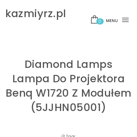
Skip to content
kazmiyrz.pl
MENU
0
Tog
nav
Diamond Lamps
Lampa Do Projektora
Benq W1720 Z Modułem
(5JJHN05001)
Tagi: