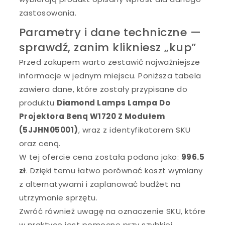
zastosowania.
Parametry i dane techniczne —
sprawdź, zanim klikniesz „kup”
Przed zakupem warto zestawić najważniejsze
informacje w jednym miejscu. Poniższa tabela
zawiera dane, które zostały przypisane do
produktu
Diamond Lamps Lampa Do
Projektora Benq W1720 Z Modułem
(5JJHN05001)
, wraz z identyfikatorem SKU
oraz ceną.
W tej ofercie cena została podana jako:
996.5
zł
. Dzięki temu łatwo porównać koszt wymiany
z alternatywami i zaplanować budżet na
utrzymanie sprzętu.
Zwróć również uwagę na oznaczenie SKU, które
w praktyce jest pomocne przy szybkiej