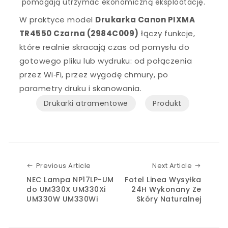
pomagają utrzymać ekonomiczną eksploatację.
W praktyce model
Drukarka Canon PIXMA
TR4550 Czarna (2984C009)
łączy funkcje,
które realnie skracają czas od pomysłu do
gotowego pliku lub wydruku: od połączenia
przez Wi‑Fi, przez wygodę chmury, po
parametry druku i skanowania.
Drukarki atramentowe
Produkt
Previous Article
Next Art
Previous Article
Next Article
NEC Lampa NP17LP-UM
Fotel Linea Wysyłka
do UM330X UM330Xi
24H Wykonany Ze
UM330W UM330Wi
Skóry Naturalnej