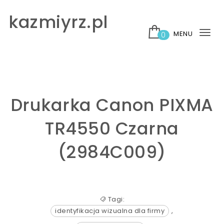
Skip to content
kazmiyrz.pl
MENU
0
Tog
nav
Drukarka Canon PIXMA
TR4550 Czarna
(2984C009)
Tagi:
identyfikacja wizualna dla firmy
,