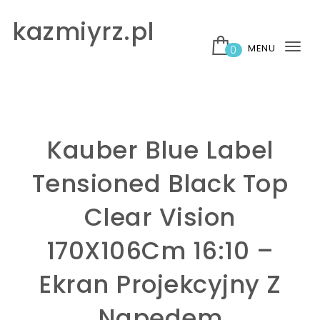
Skip to content
kazmiyrz.pl
MENU
0
Tog
nav
Kauber Blue Label
Tensioned Black Top
Clear Vision
170X106Cm 16:10 –
Ekran Projekcyjny Z
Napędem