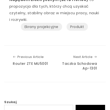
propozycja dla tych, którzy chcą uzyskać
czytelny, stabilny obraz w miejscu pracy, nauki
i rozrywki.
Ekrany projekcyjne
Produkt
Previous Article
Next Art
Previous Article
Next Article
Router ZTE MU5001
Taczka Schodowa
Ap-1301
Szukaj