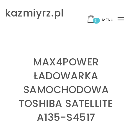
Skip to content
kazmiyrz.pl
MENU
0
Tog
nav
MAX4POWER
ŁADOWARKA
SAMOCHODOWA
TOSHIBA SATELLITE
A135-S4517