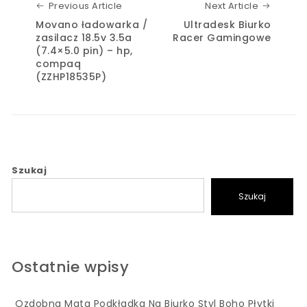
Previous Article
Next Art
Previous Article
Next Article
Movano ładowarka /
Ultradesk Biurko
zasilacz 18.5v 3.5a
Racer Gamingowe
(7.4×5.0 pin) – hp,
compaq
(ZZHP18535P)
Szukaj
Szukaj
Ostatnie wpisy
Ozdobna Mata Podkładka Na Biurko Styl Boho Płytki