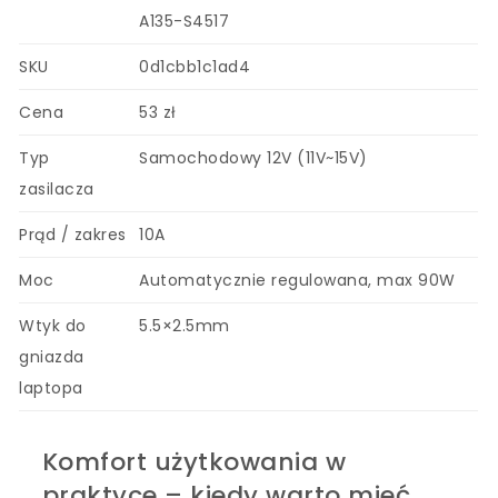
A135-S4517
SKU
0d1cbb1c1ad4
Cena
53 zł
Typ
Samochodowy 12V (11V~15V)
zasilacza
Prąd / zakres
10A
Moc
Automatycznie regulowana, max 90W
Wtyk do
5.5×2.5mm
gniazda
laptopa
Komfort użytkowania w
praktyce – kiedy warto mieć