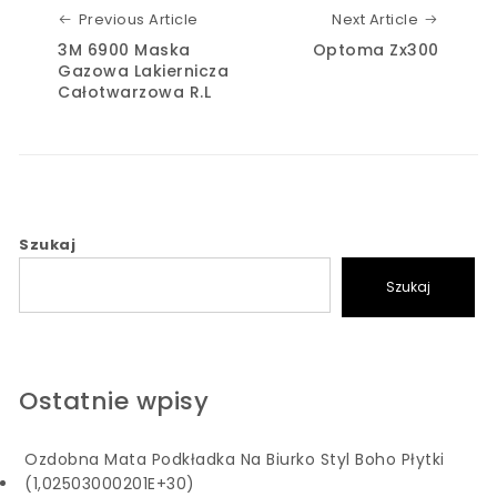
Previous Article
Next Art
Previous Article
Next Article
3M 6900 Maska
Optoma Zx300
Gazowa Lakiernicza
Całotwarzowa R.L
Szukaj
Szukaj
Ostatnie wpisy
Ozdobna Mata Podkładka Na Biurko Styl Boho Płytki
(1,02503000201E+30)