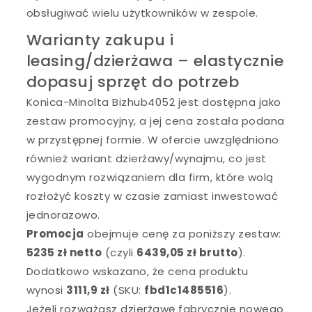
obsługiwać wielu użytkowników w zespole.
Warianty zakupu i
leasing/dzierżawa – elastycznie
dopasuj sprzęt do potrzeb
Konica-Minolta Bizhub4052 jest dostępna jako
zestaw promocyjny, a jej cena została podana
w przystępnej formie. W ofercie uwzględniono
również wariant dzierżawy/wynajmu, co jest
wygodnym rozwiązaniem dla firm, które wolą
rozłożyć koszty w czasie zamiast inwestować
jednorazowo.
Promocja
obejmuje cenę za poniższy zestaw:
5235 zł netto
(czyli
6439,05 zł brutto
).
Dodatkowo wskazano, że cena produktu
wynosi
3111,9 zł
(SKU:
fbd1c1485516
).
Jeżeli rozważasz dzierżawę fabrycznie nowego