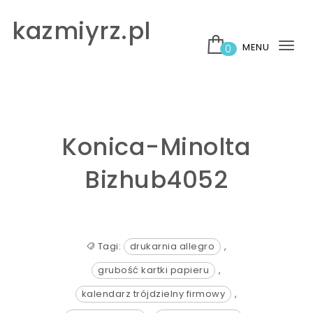
Skip to content
kazmiyrz.pl
MENU
0
Tog
nav
Konica-Minolta
Bizhub4052
Tagi:
drukarnia allegro
,
grubość kartki papieru
,
kalendarz trójdzielny firmowy
,