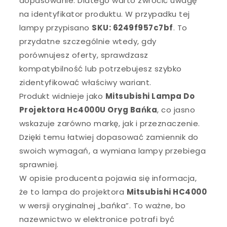
dopasowanie. Dlatego warto zwrócić uwagę
na identyfikator produktu. W przypadku tej
lampy przypisano
SKU: 6249f957c7bf
. To
przydatne szczególnie wtedy, gdy
porównujesz oferty, sprawdzasz
kompatybilność lub potrzebujesz szybko
zidentyfikować właściwy wariant.
Produkt widnieje jako
Mitsubishi Lampa Do
Projektora Hc4000U Oryg Bańka
, co jasno
wskazuje zarówno markę, jak i przeznaczenie.
Dzięki temu łatwiej dopasować zamiennik do
swoich wymagań, a wymiana lampy przebiega
sprawniej.
W opisie producenta pojawia się informacja,
że to lampa do projektora
Mitsubishi HC4000
w wersji oryginalnej „bańka”. To ważne, bo
nazewnictwo w elektronice potrafi być