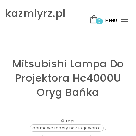
Skip to content
kazmiyrz.pl
MENU
0
Tog
nav
Mitsubishi Lampa Do
Projektora Hc4000U
Oryg Bańka
Tagi:
darmowe tapety bez logowania
,