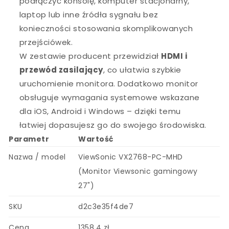
podłączyć konsolę, komputer stacjonarny,
laptop lub inne źródła sygnału bez
konieczności stosowania skomplikowanych
przejściówek.
W zestawie producent przewidział
HDMI i
przewód zasilający
, co ułatwia szybkie
uruchomienie monitora. Dodatkowo monitor
obsługuje wymagania systemowe wskazane
dla iOS, Android i Windows – dzięki temu
łatwiej dopasujesz go do swojego środowiska.
Parametr
Wartość
Nazwa / model
ViewSonic VX2768-PC-MHD
(Monitor Viewsonic gamingowy
27")
SKU
d2c3e35f4de7
Cena
1358.4 zł