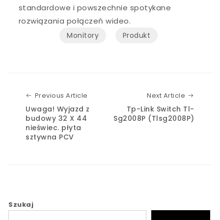
standardowe i powszechnie spotykane
rozwiązania połączeń wideo.
Monitory
Produkt
Previous Article
Next Art
Previous Article
Next Article
Uwaga! Wyjazd z
Tp-Link Switch Tl-
budowy 32 X 44
Sg2008P (Tlsg2008P)
nieświec. płyta
sztywna PCV
Szukaj