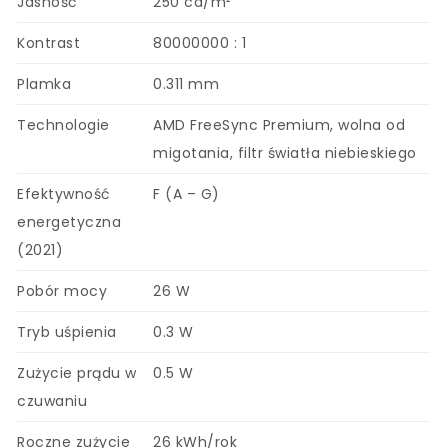
Jasność
250 cd/m²
Kontrast
80000000 : 1
Plamka
0.311 mm
Technologie
AMD FreeSync Premium, wolna od
migotania, filtr światła niebieskiego
Efektywność
F (A – G)
energetyczna
(2021)
Pobór mocy
26 W
Tryb uśpienia
0.3 W
Zużycie prądu w
0.5 W
czuwaniu
Roczne zużycie
26 kWh/rok