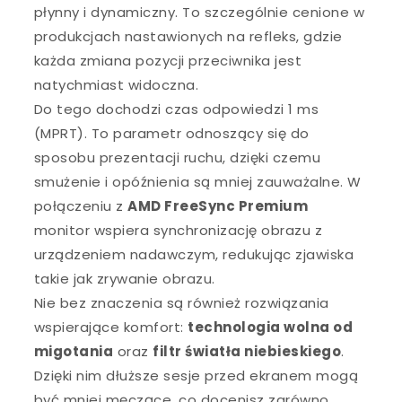
płynny i dynamiczny. To szczególnie cenione w
produkcjach nastawionych na refleks, gdzie
każda zmiana pozycji przeciwnika jest
natychmiast widoczna.
Do tego dochodzi czas odpowiedzi 1 ms
(MPRT). To parametr odnoszący się do
sposobu prezentacji ruchu, dzięki czemu
smużenie i opóźnienia są mniej zauważalne. W
połączeniu z
AMD FreeSync Premium
monitor wspiera synchronizację obrazu z
urządzeniem nadawczym, redukując zjawiska
takie jak zrywanie obrazu.
Nie bez znaczenia są również rozwiązania
wspierające komfort:
technologia wolna od
migotania
oraz
filtr światła niebieskiego
.
Dzięki nim dłuższe sesje przed ekranem mogą
być mniej męczące, co docenisz zarówno