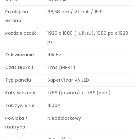
Przekątna
68,58 cm / 27 cali / 16:9
ekranu
Rozdzielczość
1920 x 1080 (Full HD), 1080 px x 1920
px
Odświeżanie
165 Hz
Czas reakcji
1 ms (MPRT)
Typ panelu
SuperClear VA LED
Kąty widzenia
178° (poziom) / 178° (pion)
Zakrzywienie
1500R
Powłoka /
Nieodblaskowy
matryca