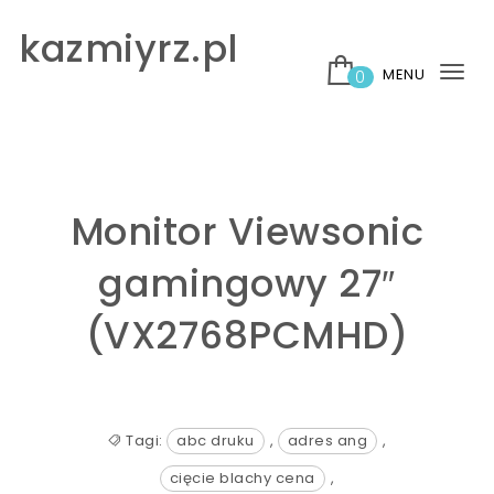
Skip to content
kazmiyrz.pl
MENU
0
Tog
nav
Monitor Viewsonic
gamingowy 27″
(VX2768PCMHD)
Tagi:
abc druku
,
adres ang
,
cięcie blachy cena
,