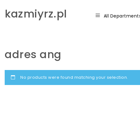
Skip to content
kazmiyrz.pl
All Department
adres ang
No products were found matching your selection.