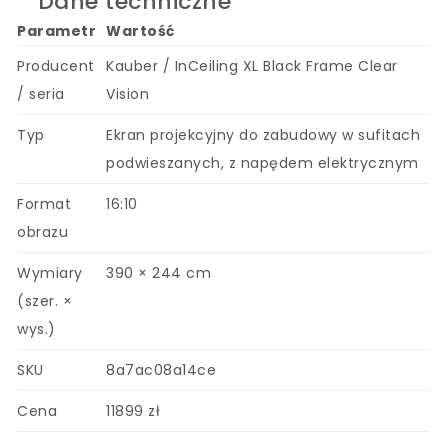
Dane techniczne
Parametr
Wartość
Producent
Kauber / InCeiling XL Black Frame Clear
/ seria
Vision
Typ
Ekran projekcyjny do zabudowy w sufitach
podwieszanych, z napędem elektrycznym
Format
16:10
obrazu
Wymiary
390 × 244 cm
(szer. ×
wys.)
SKU
8a7ac08a14ce
Cena
11899 zł