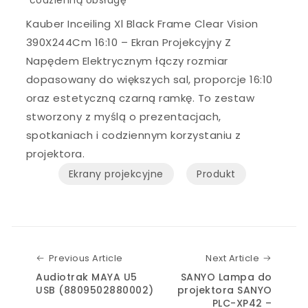
Kauber Inceiling Xl Black Frame Clear Vision
390X244Cm 16:10 – Ekran Projekcyjny Z
Napędem Elektrycznym łączy rozmiar
dopasowany do większych sal, proporcje 16:10
oraz estetyczną czarną ramkę. To zestaw
stworzony z myślą o prezentacjach,
spotkaniach i codziennym korzystaniu z
projektora.
Ekrany projekcyjne
Produkt
Previous Article
Next Art
Previous Article
Next Article
Audiotrak MAYA U5
SANYO Lampa do
USB (8809502880002)
projektora SANYO
PLC-XP42 –