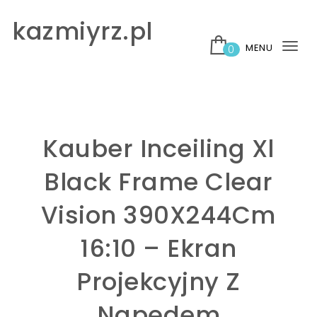
Skip to content
kazmiyrz.pl
MENU
0
Tog
nav
Kauber Inceiling Xl
Black Frame Clear
Vision 390X244Cm
16:10 – Ekran
Projekcyjny Z
Napędem