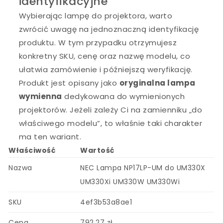
identyfikacyjne
Wybierając lampę do projektora, warto
zwrócić uwagę na jednoznaczną identyfikację
produktu. W tym przypadku otrzymujesz
konkretny SKU, cenę oraz nazwę modelu, co
ułatwia zamówienie i późniejszą weryfikację.
Produkt jest opisany jako
oryginalna lampa
wymienna
dedykowana do wymienionych
projektorów. Jeżeli zależy Ci na zamienniku „do
właściwego modelu”, to właśnie taki charakter
ma ten wariant.
Właściwość
Wartość
Nazwa
NEC Lampa NP17LP-UM do UM330X
UM330Xi UM330W UM330Wi
SKU
4ef3b53a8ae1
Cena
792.27 zł