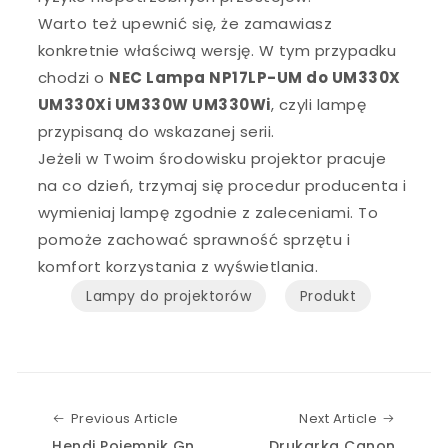
Warto też upewnić się, że zamawiasz
konkretnie właściwą wersję. W tym przypadku
chodzi o
NEC Lampa NP17LP-UM do UM330X
UM330Xi UM330W UM330Wi
, czyli lampę
przypisaną do wskazanej serii.
Jeżeli w Twoim środowisku projektor pracuje
na co dzień, trzymaj się procedur producenta i
wymieniaj lampę zgodnie z zaleceniami. To
pomoże zachować sprawność sprzętu i
komfort korzystania z wyświetlania.
Lampy do projektorów
Produkt
Previous Article
Next Art
Previous Article
Next Article
Hendi Pojemnik Gn
Drukarka Canon