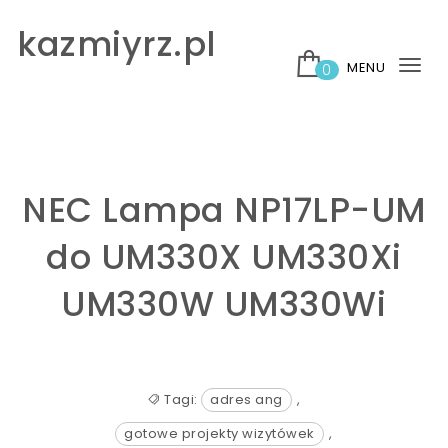
Skip to content
kazmiyrz.pl
MENU
0
Tog
nav
NEC Lampa NP17LP-UM
do UM330X UM330Xi
UM330W UM330Wi
Tagi:
adres ang
,
gotowe projekty wizytówek
,