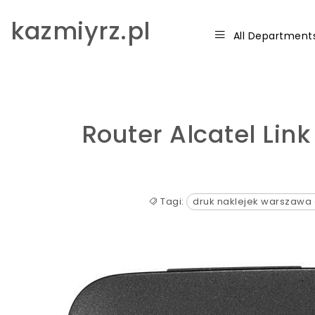
Skip to content
kazmiyrz.pl
All Department
Router Alcatel Li
Tagi:
druk naklejek warszawa 