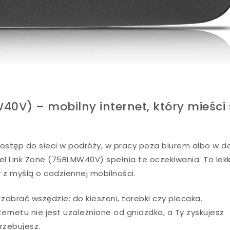
40V) – mobilny internet, który mieści 
y dostęp do sieci w podróży, w pracy poza biurem albo w 
l Link Zone (75BLMW40V) spełnia te oczekiwania. To lekk
 z myślą o codziennej mobilności.
abrać wszędzie: do kieszeni, torebki czy plecaka.
ernetu nie jest uzależnione od gniazdka, a Ty zyskujesz
rzebujesz.