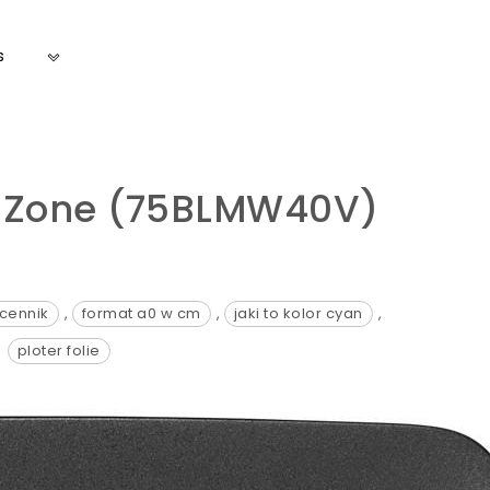
s
nk Zone (75BLMW40V)
cennik
,
format a0 w cm
,
jaki to kolor cyan
,
ploter folie