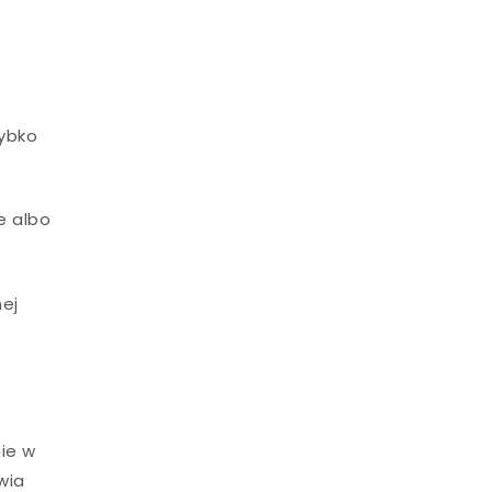
zybko
e albo
nej
nie w
twia