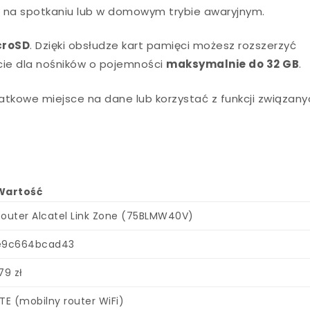
y, na spotkaniu lub w domowym trybie awaryjnym.
croSD
. Dzięki obsłudze kart pamięci możesz rozszerzyć
cie dla nośników o pojemności
maksymalnie do 32 GB
.
tkowe miejsce na dane lub korzystać z funkcji związany
Wartość
Router Alcatel Link Zone (75BLMW40V)
e9c664bcad43
79 zł
LTE (mobilny router WiFi)