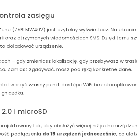
ontrola zasięgu
 Zone (75BLMW40V) jest czytelny wyświetlacz. Na ekranie
terii oraz otrzymanych wiadomościach SMS. Dzięki temu s
arto doładować urządzenie.
ch – gdy zmieniasz lokalizację, gdy przebywasz w trasi
sca. Zamiast zgadywać, masz pod ręką konkretne dane.
ala tworzyć własny punkt dostępu WiFi bez skomplikowa
a gniazdka.
 2.0 i microSD
rojektowany tak, aby obsłużyć więcej niż jedno urządze
wość podłączenia
do 15 urządzeń jednocześnie
, co uła