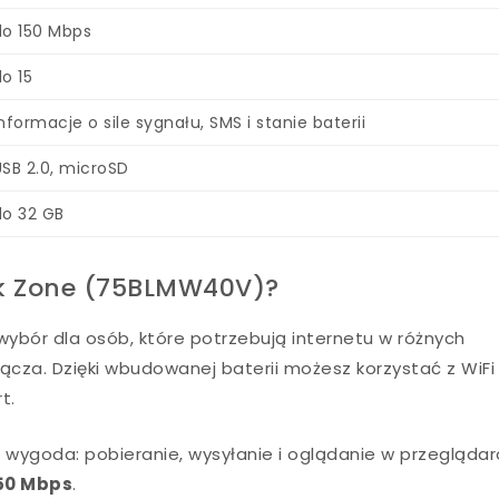
do 150 Mbps
do 15
informacje o sile sygnału, SMS i stanie baterii
USB 2.0, microSD
do 32 GB
ink Zone (75BLMW40V)?
wybór dla osób, które potrzebują internetu w różnych
łącza. Dzięki wbudowanej baterii możesz korzystać z WiFi
t.
 i wygoda: pobieranie, wysyłanie i oglądanie w przegląda
50 Mbps
.