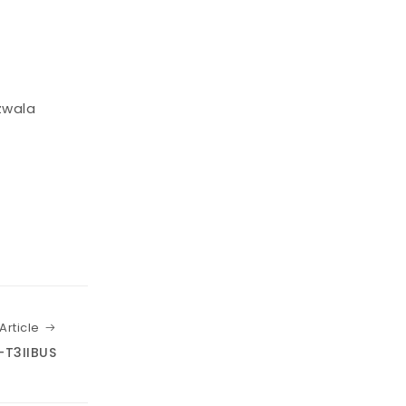
zwala
Next Article
Article
-T3IIBUS