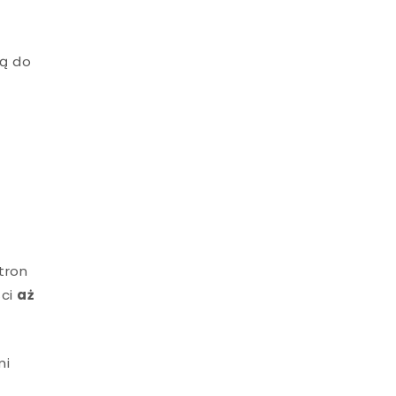
ią do
tron
ści
aż
mi