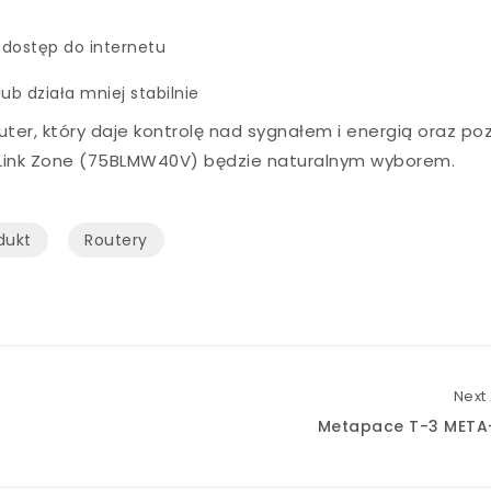
y dostęp do internetu
b działa mniej stabilnie
uter, który daje kontrolę nad sygnałem i energią oraz po
l Link Zone (75BLMW40V) będzie naturalnym wyborem.
dukt
Routery
Next 
Metapace T-3 META