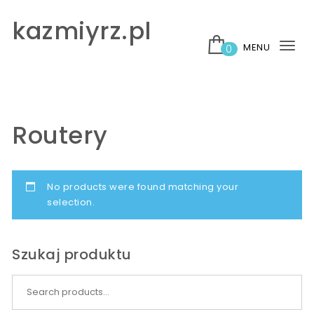
Skip to content
kazmiyrz.pl
MENU
0
Tog
nav
Routery
No products were found matching your
selection.
Szukaj produktu
Search for: