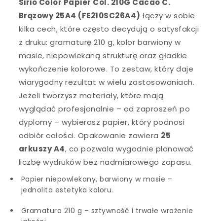
Sirio Color Papier Col. 210G Cacao C.
Brązowy 25A4 (FE210SC26A4)
łączy w sobie
kilka cech, które często decydują o satysfakcji
z druku: gramaturę 210 g, kolor barwiony w
masie, niepowlekaną strukturę oraz gładkie
wykończenie kolorowe. To zestaw, który daje
wiarygodny rezultat w wielu zastosowaniach.
Jeżeli tworzysz materiały, które mają
wyglądać profesjonalnie – od zaproszeń po
dyplomy – wybierasz papier, który podnosi
odbiór całości. Opakowanie zawiera
25
arkuszy A4
, co pozwala wygodnie planować
liczbę wydruków bez nadmiarowego zapasu.
Papier niepowlekany, barwiony w masie –
jednolita estetyka koloru.
Gramatura 210 g – sztywność i trwałe wrażenie