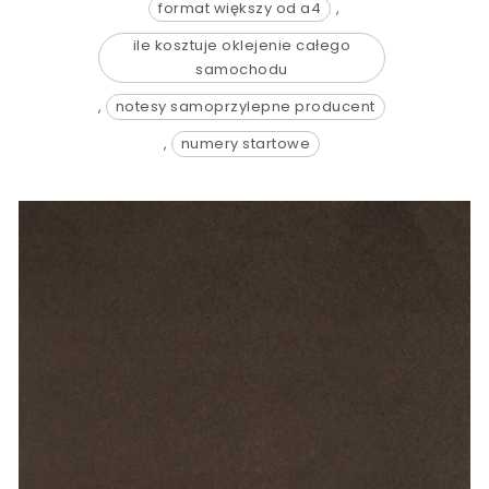
format większy od a4
,
ile kosztuje oklejenie całego
samochodu
,
notesy samoprzylepne producent
,
numery startowe