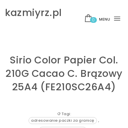
Skip to content
kazmiyrz.pl
MENU
0
Tog
nav
Sirio Color Papier Col.
210G Cacao C. Brązowy
25A4 (FE210SC26A4)
Tagi:
adresowanie paczki za granicę
,