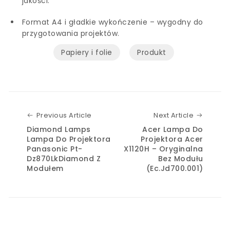
jakości.
Format A4 i gładkie wykończenie – wygodny do
przygotowania projektów.
Papiery i folie
Produkt
Previous Article
Next Art
Previous Article
Next Article
Diamond Lamps
Acer Lampa Do
Lampa Do Projektora
Projektora Acer
Panasonic Pt-
X1120H – Oryginalna
Dz870LkDiamond Z
Bez Modułu
Modułem
(Ec.Jd700.001)