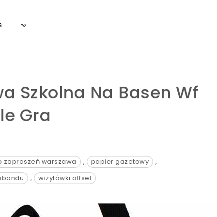
s
wa Szkolna Na Basen Wf
le Gra
o zaproszeń warszawa
,
papier gazetowy
,
dibondu
,
wizytówki offset