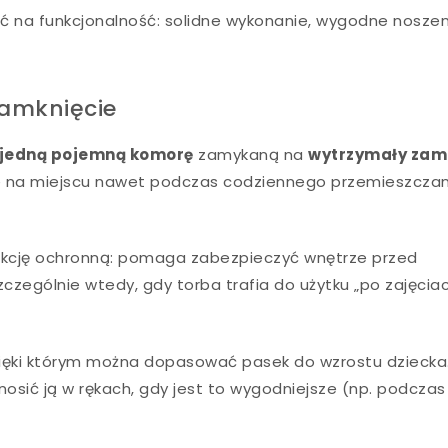
ć na funkcjonalność: solidne wykonanie, wygodne noszeni
zamknięcie
jedną pojemną komorę
zamykaną na
wytrzymały zam
je na miejscu nawet podczas codziennego przemieszczan
funkcję ochronną: pomaga zabezpieczyć wnętrze przed
czególnie wtedy, gdy torba trafia do użytku „po zajęciac
zięki którym można dopasować pasek do wzrostu dziecka
nosić ją w rękach, gdy jest to wygodniejsze (np. podczas