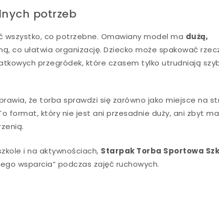
nych potrzeb
brać wszystko, co potrzebne. Omawiany model ma
dużą,
ą, co ułatwia organizację. Dziecko może spakować rzec
odatkowych przegródek, które czasem tylko utrudniają szy
sprawia, że torba sprawdzi się zarówno jako miejsce na st
To format, który nie jest ani przesadnie duży, ani zbyt ma
zenią.
szkole i na aktywnościach,
Starpak Torba Sportowa Sz
nego wsparcia” podczas zajęć ruchowych.