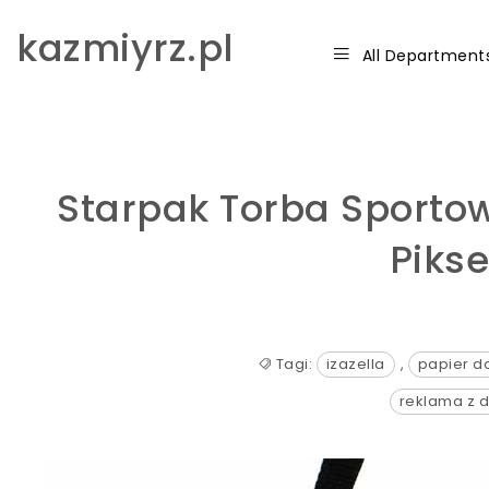
Skip to content
kazmiyrz.pl
All Department
Starpak Torba Sporto
Pikse
Tagi:
izazella
,
papier d
reklama z 