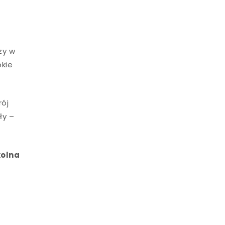
zy w
bkie
rój
ły –
kolna