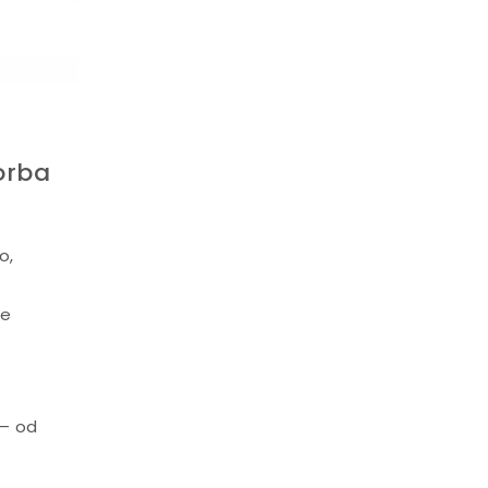
orba
o,
le
 – od