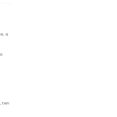
e, a
to
, ten