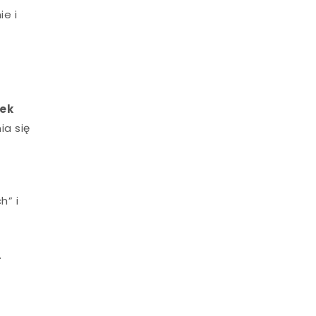
e i
ek
ia się
h” i
.