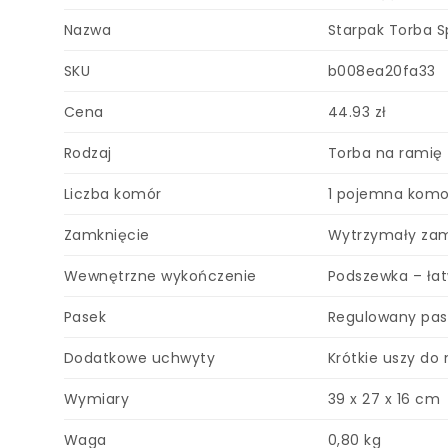
Nazwa
Starpak Torba S
SKU
b008ea20fa33
Cena
44.93 zł
Rodzaj
Torba na ramię
Liczba komór
1 pojemna komo
Zamknięcie
Wytrzymały zam
Wewnętrzne wykończenie
Podszewka – łat
Pasek
Regulowany pas
Dodatkowe uchwyty
Krótkie uszy do
Wymiary
39 x 27 x 16 cm
Waga
0,80 kg