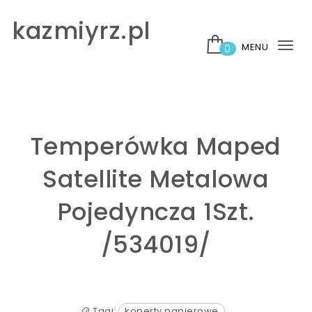
Skip to content
kazmiyrz.pl
MENU
0
Tog
nav
Temperówka Maped
Satellite Metalowa
Pojedyncza 1Szt.
/534019/
Tagi:
koperty papierowe
,