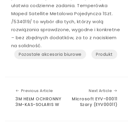
ułatwia codzienne zadania. Temperówka
Maped Satellite Metalowa Pojedyncza 1Szt.
/534019/ to wybór dla tych, którzy wolą
rozwiązania sprawdzone, wygodne i konkretne
– bez zbędnych dodatków, za to z naciskiem
na solidność.
Pozostałe akcesoria biurowe
Produkt
Previous Article
Next Art
Previous Article
Next Article
3M HEŁM OCHRONNY
Microsoft EYV-00011
3M-KAS-SOLARIS W
Szary (EYV00011)