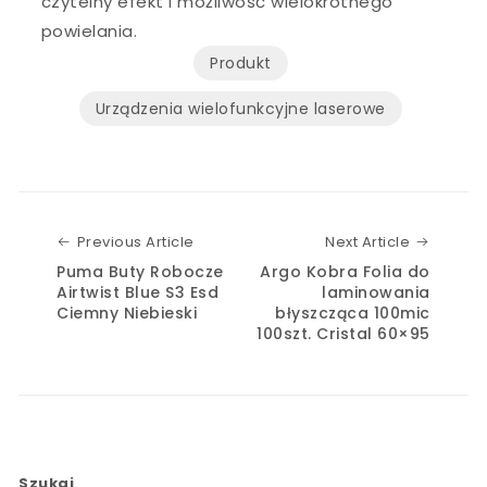
czytelny efekt i możliwość wielokrotnego
powielania.
Produkt
Urządzenia wielofunkcyjne laserowe
Previous Article
Next Art
Previous Article
Next Article
Puma Buty Robocze
Argo Kobra Folia do
Airtwist Blue S3 Esd
laminowania
Ciemny Niebieski
błyszcząca 100mic
100szt. Cristal 60×95
Szukaj