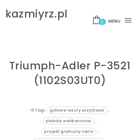
Skip to content
kazmiyrz.pl
MENU
0
Tog
nav
Triumph-Adler P-3521
(1102S03UT0)
Tagi:
gotowe wzory wizytówek
,
plakaty wielkanocne
,
projekt graficzny cena
,