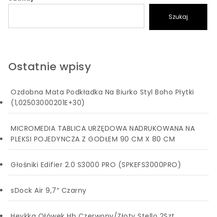
Szukaj
Ostatnie wpisy
Ozdobna Mata Podkładka Na Biurko Styl Boho Płytki
(1,02503000201E+30)
MICROMEDIA TABLICA URZĘDOWA NADRUKOWANA NA
PLEKSI POJEDYNCZA Z GODŁEM 90 CM X 80 CM
Głośniki Edifier 2.0 S3000 PRO (SPKEFS3000PRO)
sDock Air 9,7″ Czarny
Heykka Ołówek Hb Czerwony/Złoty Stello 2Szt.