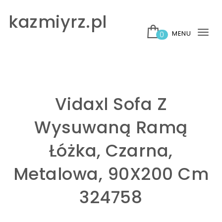
Skip to content
kazmiyrz.pl
MENU
0
Tog
nav
Vidaxl Sofa Z
Wysuwaną Ramą
Łóżka, Czarna,
Metalowa, 90X200 Cm
324758