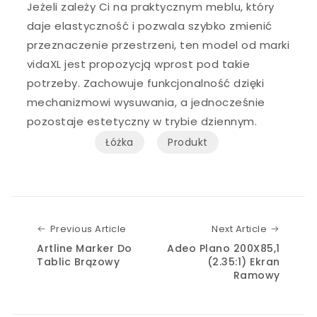
Jeżeli zależy Ci na praktycznym meblu, który
daje elastyczność i pozwala szybko zmienić
przeznaczenie przestrzeni, ten model od marki
vidaXL jest propozycją wprost pod takie
potrzeby. Zachowuje funkcjonalność dzięki
mechanizmowi wysuwania, a jednocześnie
pozostaje estetyczny w trybie dziennym.
Łóżka
Produkt
Previous Article
Next Art
Previous Article
Next Article
Artline Marker Do
Adeo Plano 200X85,1
Tablic Brązowy
(2.35:1) Ekran
Ramowy