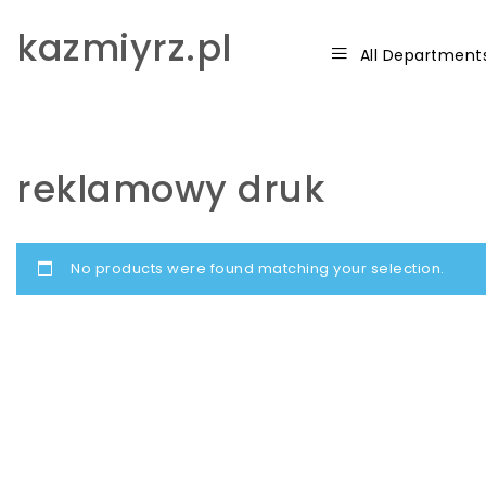
Skip to content
kazmiyrz.pl
All Department
reklamowy druk
No products were found matching your selection.