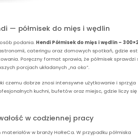
di — półmisek do mięs i wędlin
sposób podania.
Hendi Półmisek do mięs i wędlin – 300×
astronomii, cateringu oraz domowych spotkań, gdzie es
owania. Poręczny format sprawia, że półmisek sprawdzi 
ększych porcjach układanych „na oko”.
ięki czemu dobrze znosi intensywne użytkowanie i sprzyja
fesjonalnych kuchni, bufetów oraz miejsc, gdzie liczy się
trwałość w codziennej pracy
ch materiałów w branży HoReCa. W przypadku półmiska