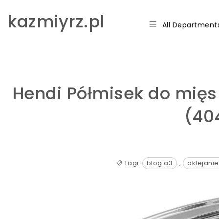
Skip to content
kazmiyrz.pl
All Department
Hendi Półmisek do mięs
(40
Tagi:
blog a3
,
oklejani