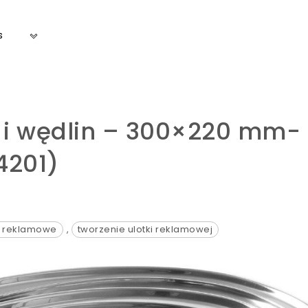
s
 i wędlin – 300×220 mm-
4201)
e reklamowe
,
tworzenie ulotki reklamowej