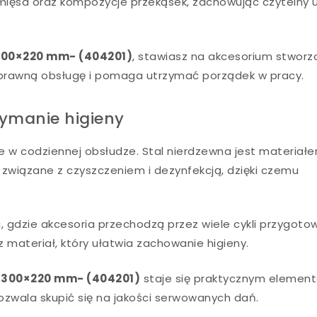
ięsa oraz kompozycje przekąsek, zachowując czytelny u
– 300×220 mm- (404201)
, stawiasz na akcesorium stwor
sprawną obsługę i pomaga utrzymać porządek w pracy.
zymanie higieny
 w codziennej obsłudze. Stal nierdzewna jest materiałe
związane z czyszczeniem i dezynfekcją, dzięki czemu
, gdzie akcesoria przechodzą przez wiele cykli przygotow
 materiał, który ułatwia zachowanie higieny.
 – 300×220 mm- (404201)
staje się praktycznym elemen
ozwala skupić się na jakości serwowanych dań.