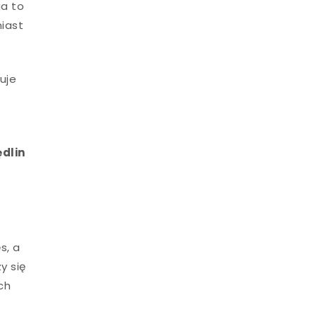
ga to
miast
uje
ędlin
s, a
y się
ch