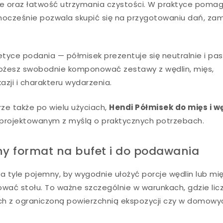
e oraz łatwość utrzymania czystości. W praktyce poma
dnocześnie pozwala skupić się na przygotowaniu dań, za
tyce podania — półmisek prezentuje się neutralnie i pas
 możesz swobodnie komponować zestawy z wędlin, mięs,
zji i charakteru wydarzenia.
rze także po wielu użyciach,
Hendi Półmisek do mięs i w
projektowanym z myślą o praktycznych potrzebach.
 format na bufet i do podawania
 tyle pojemny, by wygodnie ułożyć porcje wędlin lub mię
wać stołu. To ważne szczególnie w warunkach, gdzie licz
ach z ograniczoną powierzchnią ekspozycji czy w domowy