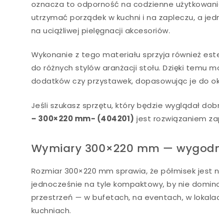
oznacza to odporność na codzienne użytkowani
utrzymać porządek w kuchni i na zapleczu, a je
na uciążliwej pielęgnacji akcesoriów.
Wykonanie z tego materiału sprzyja również este
do różnych stylów aranżacji stołu. Dzięki temu
dodatków czy przystawek, dopasowując je do oka
Jeśli szukasz sprzętu, który będzie wyglądał dob
– 300×220 mm- (404201)
jest rozwiązaniem za
Wymiary 300×220 mm — wygodny
Rozmiar 300×220 mm sprawia, że półmisek jest na
jednocześnie na tyle kompaktowy, by nie domino
przestrzeń — w bufetach, na eventach, w lokal
kuchniach.