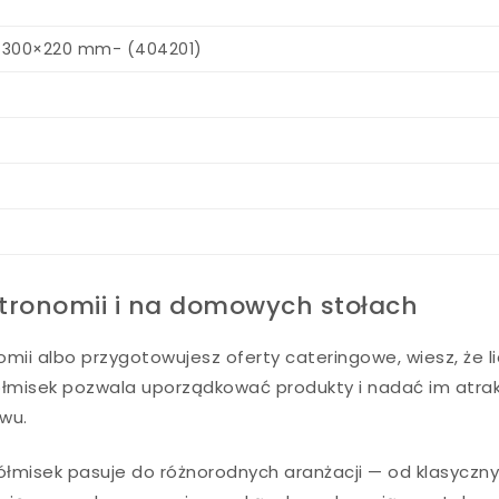
 – 300×220 mm- (404201)
stronomii i na domowych stołach
nomii albo przygotowujesz oferty cateringowe, wiesz, że l
 Półmisek pozwala uporządkować produkty i nadać im atra
awu.
półmisek pasuje do różnorodnych aranżacji — od klasyczn