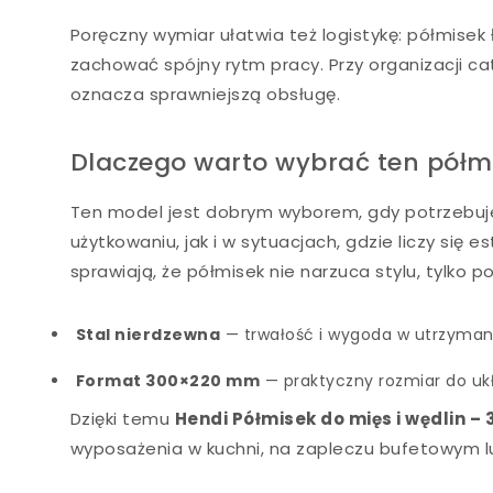
Poręczny wymiar ułatwia też logistykę: półmise
zachować spójny rytm pracy. Przy organizacji c
oznacza sprawniejszą obsługę.
Dlaczego warto wybrać ten półmi
Ten model jest dobrym wyborem, gdy potrzebuje
użytkowaniu, jak i w sytuacjach, gdzie liczy się
sprawiają, że półmisek nie narzuca stylu, tylko 
Stal nierdzewna
— trwałość i wygoda w utrzyman
Format 300×220 mm
— praktyczny rozmiar do ukł
Dzięki temu
Hendi Półmisek do mięs i wędlin 
wyposażenia w kuchni, na zapleczu bufetowym l