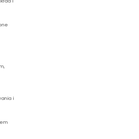
kład i
zone
m,
ania i
tem