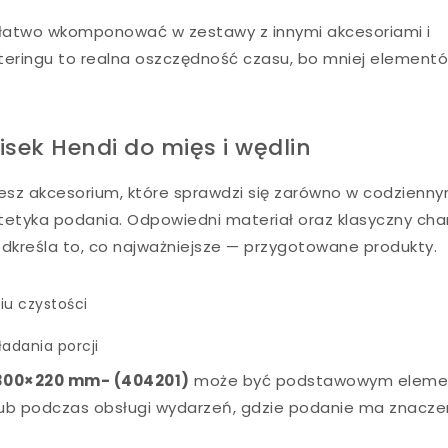
k łatwo wkomponować w zestawy z innymi akcesoriami i
ateringu to realna oszczędność czasu, bo mniej element
sek Hendi do mięs i wędlin
sz akcesorium, które sprawdzi się zarówno w codzienn
 estetyka podania. Odpowiedni materiał oraz klasyczny cha
podkreśla to, co najważniejsze — przygotowane produkty.
iu czystości
adania porcji
– 300×220 mm- (404201)
może być podstawowym elem
ub podczas obsługi wydarzeń, gdzie podanie ma znaczen