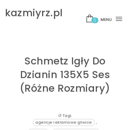
Skip to content
kazmiyrz.pl
MENU
0
Tog
nav
Schmetz Igły Do
Dzianin 135X5 Ses
(Różne Rozmiary)
Tagi:
agencje reklamowe gliwice
,