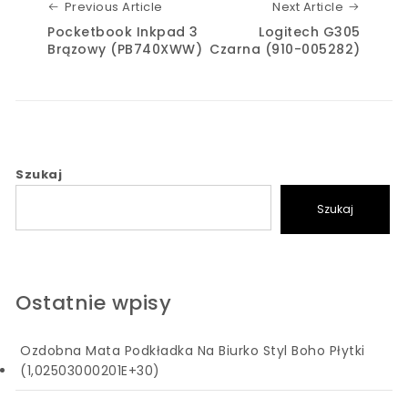
Previous Article
Next Art
Previous Article
Next Article
Pocketbook Inkpad 3
Logitech G305
Brązowy (PB740XWW)
Czarna (910-005282)
Szukaj
Szukaj
Ostatnie wpisy
Ozdobna Mata Podkładka Na Biurko Styl Boho Płytki
(1,02503000201E+30)